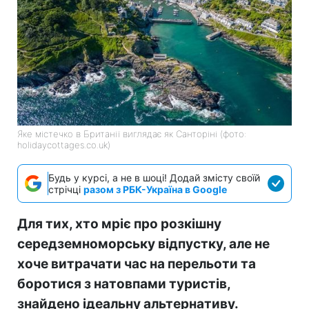
Яке містечко в Британії виглядає як Санторіні (фото:
holidaycottages.co.uk)
Будь у курсі, а не в шоці! Додай змісту своїй
стрічці
разом з РБК-Україна в Google
Для тих, хто мріє про розкішну
середземноморську відпустку, але не
хоче витрачати час на перельоти та
боротися з натовпами туристів,
знайдено ідеальну альтернативу.