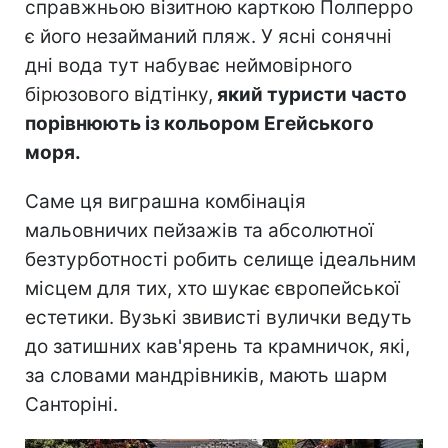
справжньою візитною карткою Полперро
є його незайманий пляж. У ясні сонячні
дні вода тут набуває неймовірного
бірюзового відтінку,
який туристи часто
порівнюють із кольором Егейського
моря.
Саме ця виграшна комбінація
мальовничих пейзажів та абсолютної
безтурботності робить селище ідеальним
місцем для тих, хто шукає європейської
естетики. Вузькі звивисті вулички ведуть
до затишних кав'ярень та крамничок, які,
за словами мандрівників, мають шарм
Санторіні.