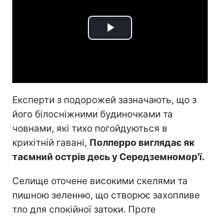
Play
Video
Експерти з подорожей зазначають, що з
його білосніжними будиночками та
човнами, які тихо погойдуються в
крихітній гавані,
Полперро виглядає як
таємний острів десь у Середземномор'ї.
Селище оточене високими скелями та
пишною зеленню, що створює захопливе
тло для спокійної затоки. Проте