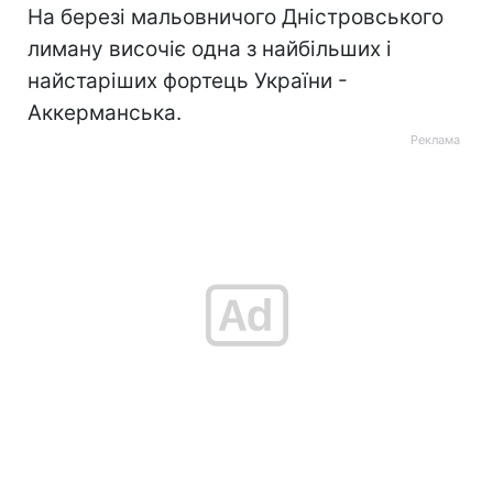
На березі мальовничого Дністровського
лиману височіє одна з найбільших і
найстаріших фортець України -
Аккерманська.