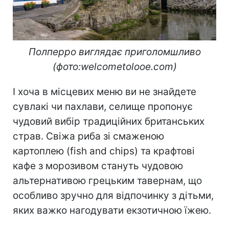
Полперро виглядає приголомшливо
(фото:welcometolooe.com)
І хоча в місцевих меню ви не знайдете
сувлакі чи пахлави, селище пропонує
чудовий вибір традиційних британських
страв. Свіжа риба зі смаженою
картоплею (fish and chips) та крафтові
кафе з морозивом стануть чудовою
альтернативою грецьким тавернам, що
особливо зручно для відпочинку з дітьми,
яких важко нагодувати екзотичною їжею.