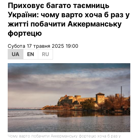
Приховує багато таємниць
України: чому варто хоча б раз у
житті побачити Аккерманську
фортецю
Субота 17 травня 2025 19:00
UA
EN
RU
Чому варто побачити Аккерманську фортецю хоча б раз у