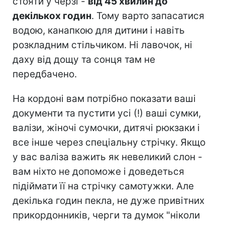
стояти у черзі -
від 45 хвилин до
декількох годин
. Тому варто запасатися
водою, канапкою для дитини і навіть
розкладним стільчиком. Ні лавочок, ні
даху від дощу та сонця там не
передбачено.
На кордоні вам потрібно показати ваші
документи та пустити усі (!) ваші сумки,
валізи, жіночі сумочки, дитячі рюкзаки і
все інше через спеціальну стрічку. Якщо
у вас валіза важить як невеликий слон -
вам ніхто не допоможе і доведеться
підіймати її на стрічку самотужки. Але
декілька годин пекла, не дуже привітних
прикордонників, черги та думок "ніколи