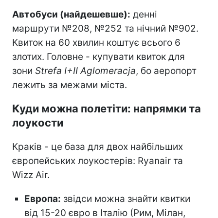
Автобуси (найдешевше):
денні
маршрути №208, №252 та нічний №902.
Квиток на 60 хвилин коштує всього 6
злотих. Головне - купувати квиток для
зони
Strefa I+II Aglomeracja
, бо аеропорт
лежить за межами міста.
Куди можна полетіти: напрямки та
лоукости
Краків - це база для двох найбільших
європейських лоукостерів: Ryanair та
Wizz Air.
Европа:
звідси можна знайти квитки
від 15-20 євро в Італію (Рим, Мілан,