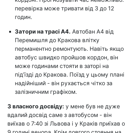
перевірка може тривати від 3 до 12
годин.
Затори на трасі А4.
Автобан А4 від
Перемишля до Кракова влітку
перманентно ремонтують. Навіть якщо
автобус швидко пройшов кордон, він
може годинами стояти в заторі на
під’їзді до Кракова. Поїзд у цьому плані
надійніший - він рухається чітко за
залізничним графіком.
З власного досвіду:
у мене був не дуже
вдалий досвід саме з автобусом - він
виїхав о 7:40 зі Львова і у Краків приїхав о
9 годині вечора. Крім довгого стояння на