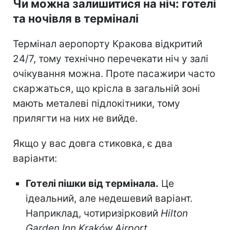
Чи можна залишитися на ніч: готелі
та ночівля в терміналі
Термінал аеропорту Кракова відкритий
24/7, тому технічно перечекати ніч у залі
очікування можна. Проте пасажири часто
скаржаться, що крісла в загальній зоні
мають металеві підлокітники, тому
прилягти на них не вийде.
Якщо у вас довга стиковка, є два
варіанти:
Готелі пішки від термінала.
Це
ідеальний, але недешевий варіант.
Наприклад, чотиризірковий
Hilton
Garden Inn Kraków Airport