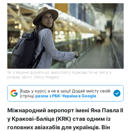
Як з України доїхати до аеропорту Кракова та не зійти з
розуму (фото: Getty Images)
Будь у курсі, а не в шоці! Додай змісту своїй
стрічці
разом з РБК-Україна в Google
Міжнародний аеропорт імені Яна Павла II
у Кракові-Баліце (KRK) став одним із
головних авіахабів для українців. Він