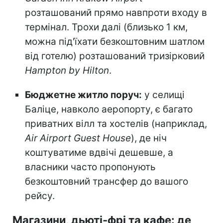
розташований прямо навпроти входу в
термінал. Трохи далі (близько 1 км,
можна під'їхати безкоштовним шатлом
від готелю) розташований тризірковий
Hampton by Hilton
.
Бюджетне житло поруч:
у селищі
Баліце, навколо аеропорту, є багато
приватних вілл та хостелів (наприклад,
Air Airport Guest House
), де ніч
коштуватиме вдвічі дешевше, а
власники часто пропонують
безкоштовний трансфер до вашого
рейсу.
Магазини, дьюті-фрі та кафе: де