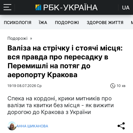
UA
ПСИХОЛОГІЯ
ЇЖА
ПОДОРОЖІ
ЗДОРОВЕ ЖИТТЯ
Подорожі
»
Валіза на стрічку і стоячі місця:
вся правда про пересадку в
Перемишлі на потяг до
аеропорту Кракова
19:19 08.07.2026 Ср
10 хв
Спека на кордоні, крики митників про
валізи та квитки без місця - як вижити
дорогою до Кракова з України
АННА ШИКАНОВА