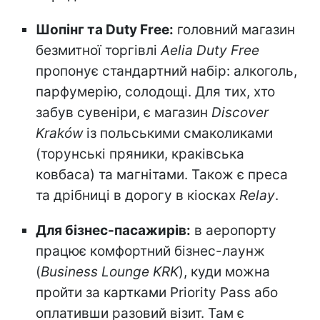
Шопінг та Duty Free:
головний магазин
безмитної торгівлі
Aelia Duty Free
пропонує стандартний набір: алкоголь,
парфумерію, солодощі. Для тих, хто
забув сувеніри, є магазин
Discover
Kraków
із польськими смаколиками
(торунські пряники, краківська
ковбаса) та магнітами. Також є преса
та дрібниці в дорогу в кіосках
Relay
.
Для бізнес-пасажирів:
в аеропорту
працює комфортний бізнес-лаунж
(
Business Lounge KRK
), куди можна
пройти за картками Priority Pass або
оплативши разовий візит. Там є