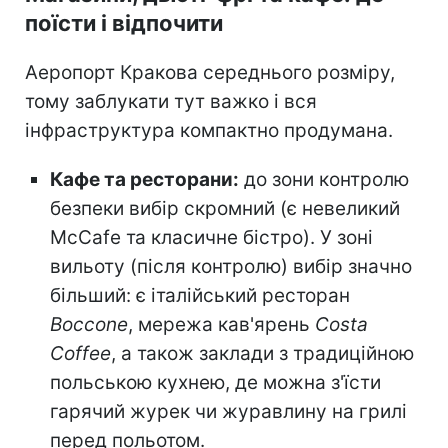
поїсти і відпочити
Аеропорт Кракова середнього розміру,
тому заблукати тут важко і вся
інфраструктура компактно продумана.
Кафе та ресторани:
до зони контролю
безпеки вибір скромний (є невеликий
McCafe та класичне бістро). У зоні
вильоту (після контролю) вибір значно
більший: є італійський ресторан
Boccone
, мережа кав'ярень
Costa
Coffee
, а також заклади з традиційною
польською кухнею, де можна з'їсти
гарячий журек чи журавлину на грилі
перед польотом.