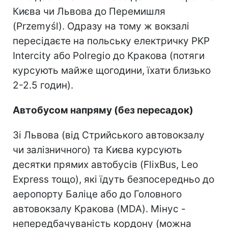
Києва чи Львова до Перемишля
(Przemyśl). Одразу на тому ж вокзалі
пересідаєте на польську електричку PKP
Intercity або Polregio до Кракова (потяги
курсують майже щогодини, їхати близько
2-2.5 годин).
Автобусом напряму (без пересадок)
Зі Львова (від Стрийського автовокзалу
чи залізничного) та Києва курсують
десятки прямих автобусів (FlixBus, Leo
Express тощо), які їдуть безпосередньо до
аеропорту Баліце або до Головного
автовокзалу Кракова (MDA). Мінус -
непередбачуваність кордону (можна