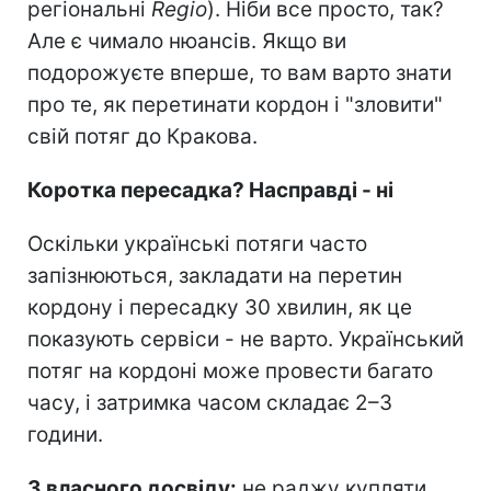
регіональні
Regio
). Ніби все просто, так?
Але є чимало нюансів. Якщо ви
подорожуєте вперше, то вам варто знати
про те, як перетинати кордон і "зловити"
свій потяг до Кракова.
Коротка пересадка? Насправді - ні
Оскільки українські потяги часто
запізнюються, закладати на перетин
кордону і пересадку 30 хвилин, як це
показують сервіси - не варто. Український
потяг на кордоні може провести багато
часу, і затримка часом складає 2–3
години.
З власного досвіду:
не раджу купляти