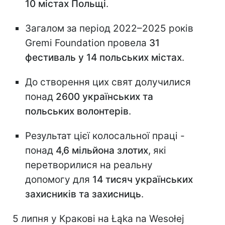
10 містах Польщі
.
Загалом за період 2022–2025 років
Gremi Foundation провела
31
фестиваль у 14 польських містах
.
До створення цих свят долучилися
понад
2600 українських та
польських волонтерів
.
Результат цієї колосальної праці -
понад
4,6 мільйона злотих
, які
перетворилися на реальну
допомогу для
14 тисяч українських
захисників та захисниць
.
5 липня у Кракові на Łąka na Wesołej