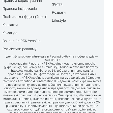
Правила користування
Життя
Правова інформація
Розваги
Політика конфіденційності
Lifestyle
Контакти
Команда
Вакансії в РБК-Україна
Розмістити рекламу
Ідентифікатор онлайн-медіа в Реєстрі суб’єктів у сфері медіа —
R40-05347
Інформаційний портал «РБК-Україна» має тримовну версію
(українську, російську та англійську), головна сторінка порталу -
https://www.rbc.ua
. Фотографії, зображення належать їх
правовласникам. Всі фотографії на Порталі, авторами яких є
журналісти «РБК-Україна», розміщені на умовах ліцензії Creative
Commons Attribution 4.0 International. Редакція «РБК-Україна» може
не поділяти точку зору авторів. Оціночні судження не підлягають
спростуванню та доведенню їх правдивості. За достовірність та
зміст реклами відповідальність несе рекламодавець. Матеріали,
позначені плашкою: «Прес-релізи», «Спецпроект», «Партнерський
матеріал», «Promo», «Благодійність», «Резонанс» розміщуються на
правах реклами і призначені, як правило, для осіб, які досягли 21-
річного віку. «Новини компанії» - це інформаційний формат, що
охоплює новини, події та оголошення, пов'язані з діяльністю
компаній, базуються на пресрелізах, які випускають самі