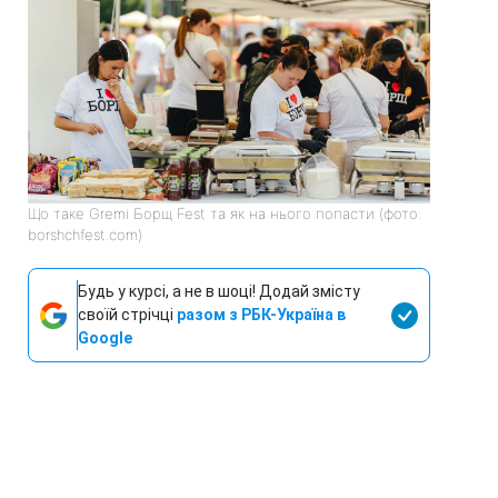
Що таке Gremi Борщ Fest та як на нього попасти (фото:
borshchfest.com)
Будь у курсі, а не в шоці! Додай змісту
своїй стрічці
разом з РБК-Україна в
Google