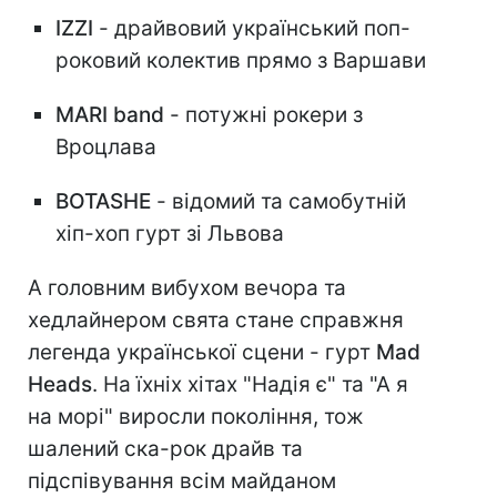
IZZI
- драйвовий український поп-
роковий колектив прямо з Варшави
MARI band
- потужні рокери з
Вроцлава
BOTASHE
- відомий та самобутній
хіп-хоп гурт зі Львова
А головним вибухом вечора та
хедлайнером свята стане справжня
легенда української сцени - гурт
Mad
Heads
. На їхніх хітах "Надія є" та "А я
на морі" виросли покоління, тож
шалений ска-рок драйв та
підспівування всім майданом