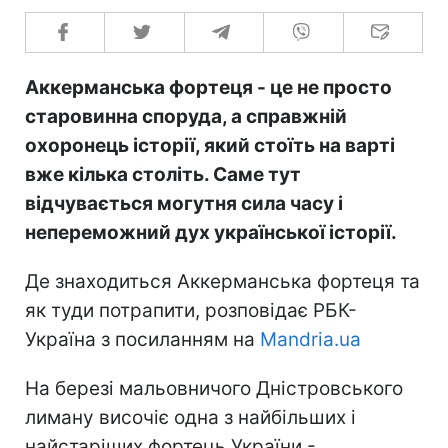
Аккерманська фортеця - це не просто
старовинна споруда, а справжній
охоронець історії, який стоїть на варті
вже кілька століть. Саме тут
відчувається могутня сила часу і
непереможний дух української історії.
Де знаходиться Аккерманська фортеця та
як туди потрапити, розповідає РБК-
Україна з посиланням на
Mandria.ua
На березі мальовничого Дністровського
лиману височіє одна з найбільших і
найстаріших фортець України -