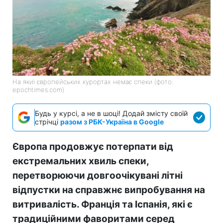
На якиї європейських курортах немає спеки (фото:
epochtimes.com)
Будь у курсі, а не в шоці! Додай змісту своїй
стрічці
разом з РБК-Україна в Google
Європа продовжує потерпати від
екстремальних хвиль спеки,
перетворюючи довгоочікувані літні
відпустки на справжнє випробування на
витривалість. Франція та Іспанія, які є
традиційними фаворитами серед