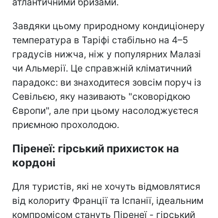
атлантичними бризами.
Завдяки цьому природному кондиціонеру
температура в Таріфі стабільно на 4–5
градусів нижча, ніж у популярних Малазі
чи Альмерії. Це справжній кліматичний
парадокс: ви знаходитеся зовсім поруч із
Севільєю, яку називають "сковорідкою
Європи", але при цьому насолоджуєтеся
приємною прохолодою.
Піренеї: гірський прихисток на
кордоні
Для туристів, які не хочуть відмовлятися
від колориту Франції та Іспанії, ідеальним
компромісом стануть Піренеї - гірський