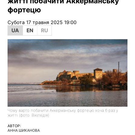
житті побачити Аккерманську
фортецю
Субота 17 травня 2025 19:00
UA
EN
RU
Чому варто побачити Аккерманську фортецю хоча б раз у
житті (фото: Вікіпедія)
АВТОР:
АННА ШИКАНОВА