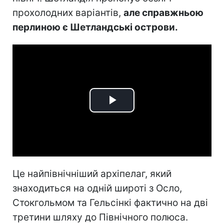
прохолодних варіантів,
але справжньою
перлиною є Шетландські острови.
Play
Video
Це найпівнічніший архіпелаг, який
знаходиться на одній широті з Осло,
Стокгольмом та Гельсінкі фактично на дві
третини шляху до Північного полюса.