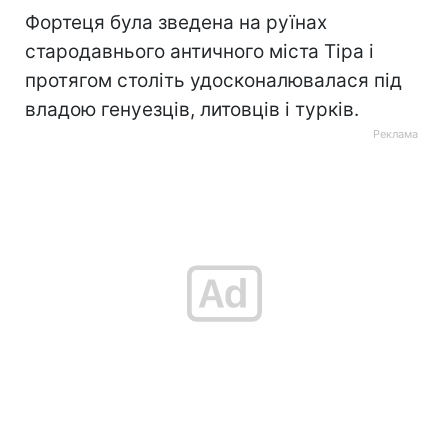
Фортеця була зведена на руїнах
стародавнього античного міста Тіра і
протягом століть удосконалювалася під
владою генуезців, литовців і турків.