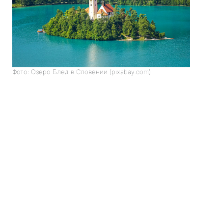
Фото: Озеро Блед в Словении (pixabay.com)