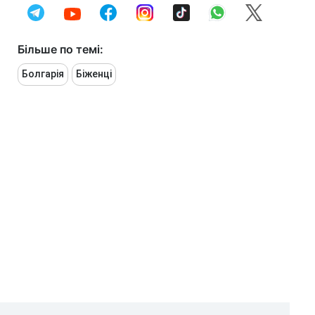
Більше по темі:
Болгарія
Біженці