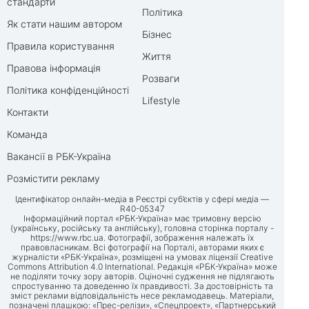
стандарти
Політика
Як стати нашим автором
Бізнес
Правила користування
Життя
Правова інформація
Розваги
Політика конфіденційності
Lifestyle
Контакти
Команда
Вакансії в РБК-Україна
Розмістити рекламу
Ідентифікатор онлайн-медіа в Реєстрі суб’єктів у сфері медіа —
R40-05347
Інформаційний портал «РБК-Україна» має тримовну версію
(українську, російську та англійську), головна сторінка порталу -
https://www.rbc.ua
. Фотографії, зображення належать їх
правовласникам. Всі фотографії на Порталі, авторами яких є
журналісти «РБК-Україна», розміщені на умовах ліцензії Creative
Commons Attribution 4.0 International. Редакція «РБК-Україна» може
не поділяти точку зору авторів. Оціночні судження не підлягають
спростуванню та доведенню їх правдивості. За достовірність та
зміст реклами відповідальність несе рекламодавець. Матеріали,
позначені плашкою: «Прес-релізи», «Спецпроект», «Партнерський