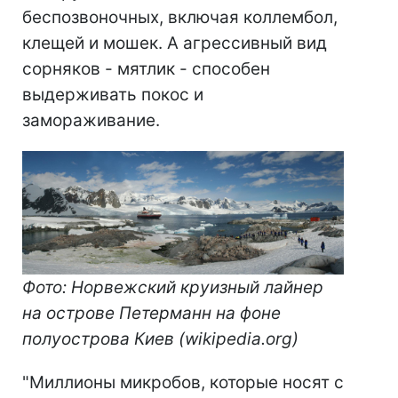
беспозвоночных, включая коллембол,
клещей и мошек. А агрессивный вид
сорняков - мятлик - способен
выдерживать покос и
замораживание.
Фото: Норвежский круизный лайнер
на острове Петерманн на фоне
п
олуострова
К
и
ев (
w
ikipedia.org)
"Миллионы микробов, которые носят с