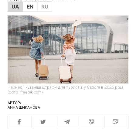
UA
EN
RU
Найнеочікуваніші штрафи для туристів у Європі в 2025 році
(фото: freepik.com)
АВТОР:
АННА ШИКАНОВА