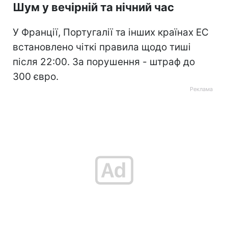
Шум у вечірній та нічний час
У Франції, Португалії та інших країнах ЕС
встановлено чіткі правила щодо тиші
після 22:00. За порушення - штраф до
300 євро.