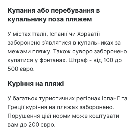
Купання або перебування в
купальнику поза пляжем
У містах Італії, Іспанії чи Хорватії
заборонено з’являтися в купальниках за
межами пляжу. Також суворо заборонено
купатися у фонтанах. Штраф - від 100 до
500 євро.
Куріння на пляжі
У багатьох туристичних регіонах Іспанії та
Греції куріння на пляжах заборонено.
Порушення цієї норми може коштувати
вам до 200 євро.