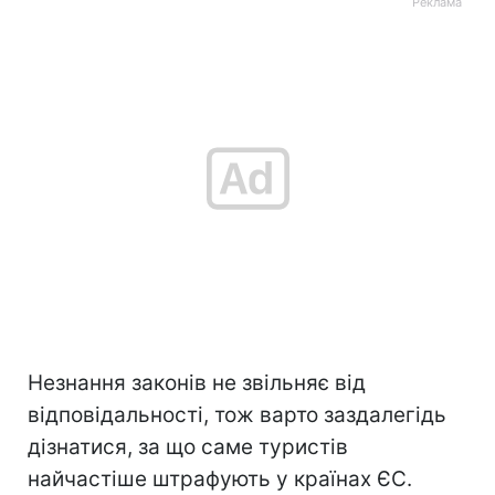
Незнання законів не звільняє від
відповідальності, тож варто заздалегідь
дізнатися, за що саме туристів
найчастіше штрафують у країнах ЄС.