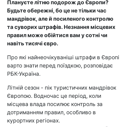
Плануєте літню подорож до Європи?
Будьте обережні, бо це не тільки час
мандрівок, але й посиленого контролю
та суворих штрафів. Незнання місцевих
правил може обійтися вам у сотні чи
навіть тисячі євро.
Про які найнеочікуваніші штрафи в Європі
варто знати перед поїздкою, розповідає
РБК-Україна.
Літній сезон - пік туристичних мандрівок
Європою. Водночас це період, коли
місцева влада посилює контроль за
дотриманням правил, особливо в
курортних регіонах.