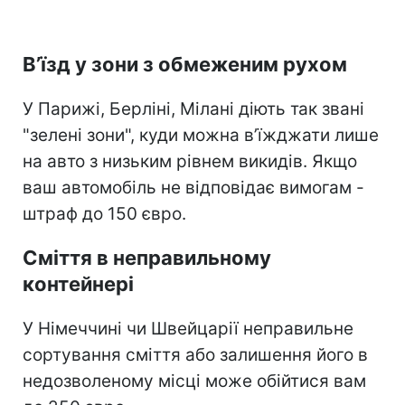
В’їзд у зони з обмеженим рухом
У Парижі, Берліні, Мілані діють так звані
"зелені зони", куди можна в’їжджати лише
на авто з низьким рівнем викидів. Якщо
ваш автомобіль не відповідає вимогам -
штраф до 150 євро.
Сміття в неправильному
контейнері
У Німеччині чи Швейцарії неправильне
сортування сміття або залишення його в
недозволеному місці може обійтися вам