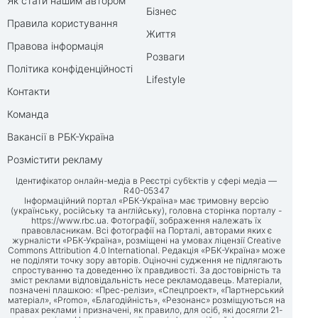
Як стати нашим автором
Бізнес
Правила користування
Життя
Правова інформація
Розваги
Політика конфіденційності
Lifestyle
Контакти
Команда
Вакансії в РБК-Україна
Розмістити рекламу
Ідентифікатор онлайн-медіа в Реєстрі суб’єктів у сфері медіа —
R40-05347
Інформаційний портал «РБК-Україна» має тримовну версію
(українську, російську та англійську), головна сторінка порталу -
https://www.rbc.ua
. Фотографії, зображення належать їх
правовласникам. Всі фотографії на Порталі, авторами яких є
журналісти «РБК-Україна», розміщені на умовах ліцензії Creative
Commons Attribution 4.0 International. Редакція «РБК-Україна» може
не поділяти точку зору авторів. Оціночні судження не підлягають
спростуванню та доведенню їх правдивості. За достовірність та
зміст реклами відповідальність несе рекламодавець. Матеріали,
позначені плашкою: «Прес-релізи», «Спецпроект», «Партнерський
матеріал», «Promo», «Благодійність», «Резонанс» розміщуються на
правах реклами і призначені, як правило, для осіб, які досягли 21-