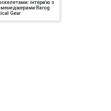
оскелетами: інтерв'ю з
-менеджерами Rarog
ical Gear