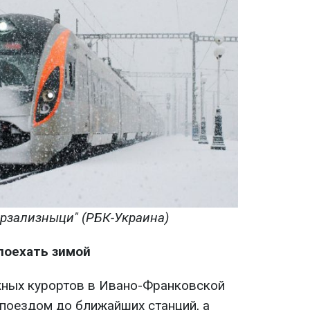
крзализныци" (РБК-Украина)
поехать зимой
ных курортов в Ивано-Франковской
поездом до ближайших станций, а