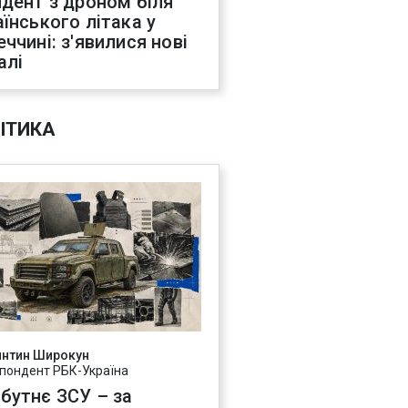
идент з дроном біля
аїнського літака у
еччині: з'явилися нові
алі
ІТИКА
янтин Широкун
пондент РБК-Україна
бутнє ЗСУ – за