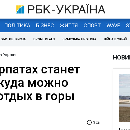
ПОЛІТИКА
БІЗНЕС
ЖИТТЯ
СПОРТ
WAVE
S
ОБСТРІЛ КИЄВА
DRONE DEALS
ОРМУЗЬКА ПРОТОКА
ВІЙНА В УКРАЇНІ
в Україні
НОВИ
рпатах станет
 куда можно
отдых в горы
3 хв