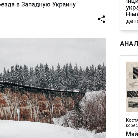
Інц
оезда в Западную Украину
укр
Нім
дет
АНАЛ
Кост
корес
Май