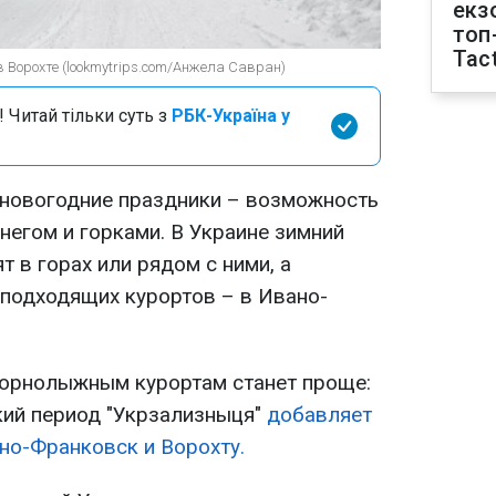
екз
топ
Tact
 Ворохте (lookmytrips.com/Анжела Савран)
 Читай тільки суть з
РБК-Україна у
 новогодние праздники – возможность
снегом и горками. В Украине зимний
т в горах или рядом с ними, а
подходящих курортов – в Ивано-
горнолыжным курортам станет проще:
ий период "Укрзализныця"
добавляет
но-Франковск и Ворохту.