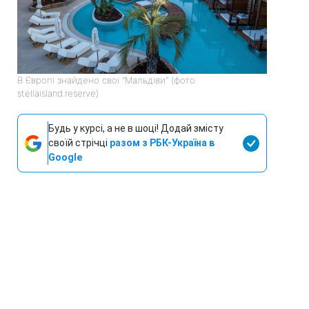
В Європі знайдено свої "Мальдіви" (фото:
stellaisland.reserve)
Будь у курсі, а не в шоці! Додай змісту
своїй стрічці
разом з РБК-Україна в
Google