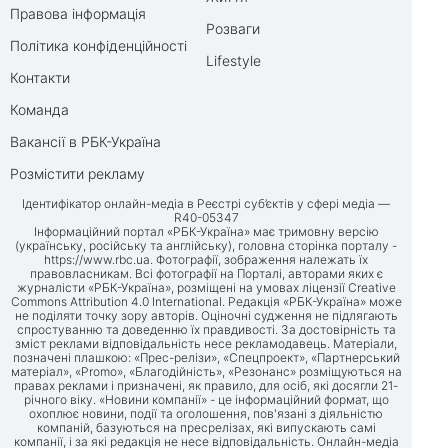
Правова інформація
Розваги
Політика конфіденційності
Lifestyle
Контакти
Команда
Вакансії в РБК-Україна
Розмістити рекламу
Ідентифікатор онлайн-медіа в Реєстрі суб’єктів у сфері медіа —
R40-05347
Інформаційний портал «РБК-Україна» має тримовну версію
(українську, російську та англійську), головна сторінка порталу -
https://www.rbc.ua
. Фотографії, зображення належать їх
правовласникам. Всі фотографії на Порталі, авторами яких є
журналісти «РБК-Україна», розміщені на умовах ліцензії Creative
Commons Attribution 4.0 International. Редакція «РБК-Україна» може
не поділяти точку зору авторів. Оціночні судження не підлягають
спростуванню та доведенню їх правдивості. За достовірність та
зміст реклами відповідальність несе рекламодавець. Матеріали,
позначені плашкою: «Прес-релізи», «Спецпроект», «Партнерський
матеріал», «Promo», «Благодійність», «Резонанс» розміщуються на
правах реклами і призначені, як правило, для осіб, які досягли 21-
річного віку. «Новини компанії» - це інформаційний формат, що
охоплює новини, події та оголошення, пов'язані з діяльністю
компаній, базуються на пресрелізах, які випускають самі
компанії, і за які редакція не несе відповідальність. Онлайн-медіа