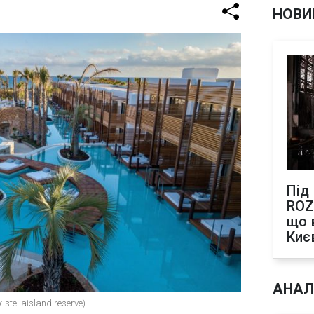
НОВИ
Під
ROZ
що 
Киє
АНАЛ
stellaisland.reserve)