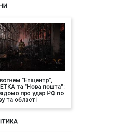
НИ
 вогнем "Епіцентр",
ETKA та "Нова пошта":
відомо про удар РФ по
ву та області
ІТИКА