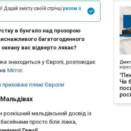
і! Додай змісту своїй стрічці
разом з
устку в бунгало над прозорою
виснажливого багатогодинного
 океану вас відверто лякає?
яка знаходиться у Європі, розповідає
Дмит
корес
на
Mirror.
"Пек
Чи 
 приховані пляжі Європи
пос
рос
а Мальдівах
 розкішний мальдівський досвід із
басейнами просто біля ліжка,
нячної Греції.