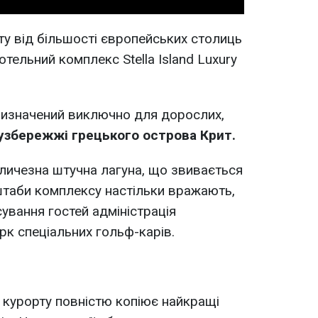
ту від більшості європейських столиць
тельний комплекс Stella Island Luxury
ризначений виключно для дорослих,
 узбережжі грецького острова Крит.
еличезна штучна лагуна, що звивається
штаби комплексу настільки вражають,
вання гостей адміністрація
рк спеціальних гольф-карів.
 курорту повністю копіює найкращі