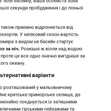
 біля басейну, ваша особиста зона
ршої секунди пробудження і до пізньої
 також приємно відрізняється від
езортів. У непіковий сезон вартість
омера з видом на басейн стартує
о за ніч.
Розкішні ж вілли над водою
 проте це все одно значно вигідніше за
кого океану.
ьтернативні варіанти
льно розташований у мальовничому
ійне критське приморське селище, де
армонійно поєднується із затишними
величними гірськими пейзажами та