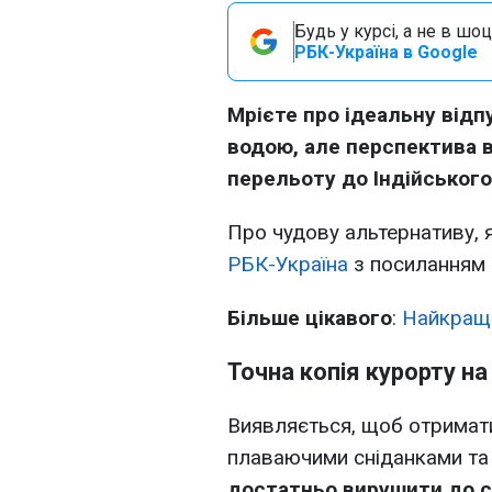
Будь у курсі, а не в шоц
РБК-Україна в Google
Мрієте про ідеальну відп
водою, але перспектива 
перельоту до Індійського
Про чудову альтернативу, 
РБК-Україна
з посиланням 
Більше цікавого
:
Найкращі
Точна копія курорту н
Виявляється, щоб отримати
плаваючими сніданками та 
достатньо вирушити до со