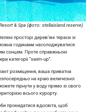
Resort & Spa (фото: stellaisland.reserve)
елені просторі дерев'яні тераси зі
можна годинами насолоджуватися
им сонцем. Проте справжньою
ри категорії "swim-up".
іант розміщення, ваша приватна
езпосередньо на краю величезної
можете пірнути у воду прямо зі свого
ериторією всього курорту.
еби прокидатися вдосвіта, щоб