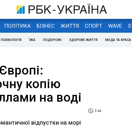
ПОЛІТИКА
БІЗНЕС
ЖИТТЯ
СПОРТ
WAVE
S
ПСИХОЛОГІЯ
ЇЖА
ПОДОРОЖІ
ЗДОРОВЕ ЖИТТЯ
МОДА ТА КРАСА
Європі:
очну копію
іллами на воді
3 хв
омантичної відпустки на морі