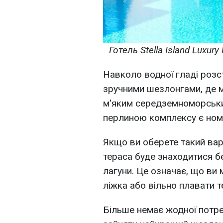
Готель Stella Island Luxury 
Навколо водної гладі розст
зручними шезлонгами, де 
м'яким середземноморськ
перлиною комплексу є номе
Якщо ви оберете такий вар
тераса буде знаходитися б
лагуни. Це означає, що ви 
ліжка або вільно плавати т
Більше немає жодної потр