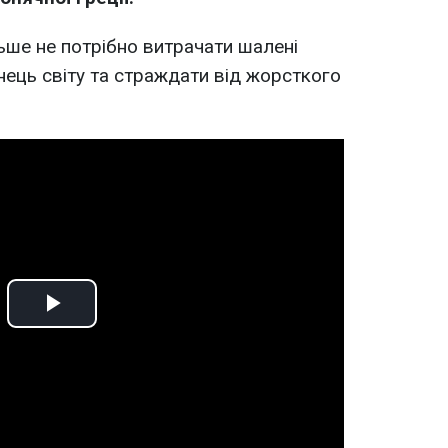
ьше не потрібно витрачати шалені
інець світу та страждати від жорсткого
Play
Video