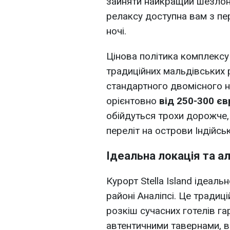
зайняти найкращий шезлонг
релаксу доступна вам з пе
ночі.
Цінова політика комплексу
традиційних мальдівських р
стандартного двомісного н
орієнтовно
від 250-300 євр
обійдуться трохи дорожче,
переліт на острови Індійсь
Ідеальна локація та ал
Курорт Stella Island ідеа
районі Аналіпсі. Це традиц
розкіш сучасних готелів г
автентичними тавернами, 