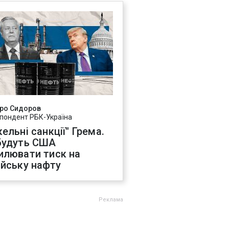
ро Сидоров
пондент РБК-Україна
ельні санкції" Грема.
будуть США
илювати тиск на
ійську нафту