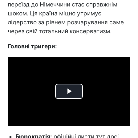
переїзд до Німеччини стає справжнім
шоком. Ця країна міцно утримує
лідерство за рівнем розчарування саме
через свій тотальний консерватизм.
Головні тригери:
Play
Video
Бюрократія:
офіційні листи тут досі