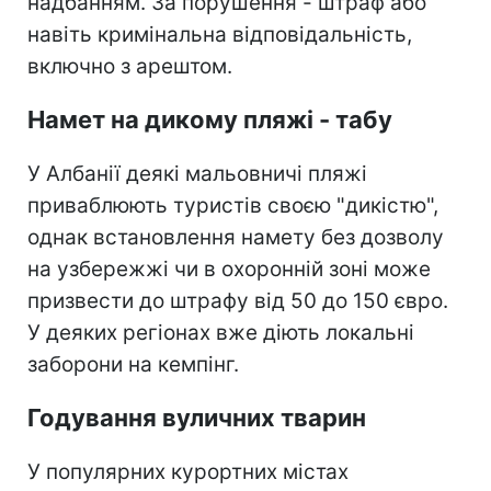
надбанням. За порушення - штраф або
навіть кримінальна відповідальність,
включно з арештом.
Намет на дикому пляжі - табу
У Албанії деякі мальовничі пляжі
приваблюють туристів своєю "дикістю",
однак встановлення намету без дозволу
на узбережжі чи в охоронній зоні може
призвести до штрафу від 50 до 150 євро.
У деяких регіонах вже діють локальні
заборони на кемпінг.
Годування вуличних тварин
У популярних курортних містах