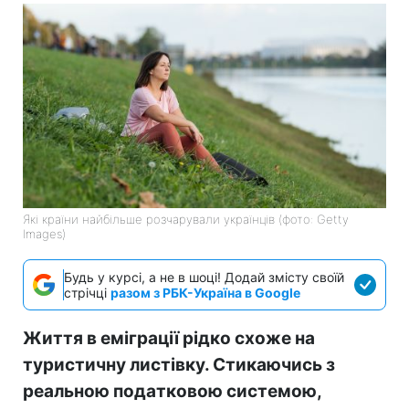
Які країни найбільше розчарували українців (фото: Getty
Images)
Будь у курсі, а не в шоці! Додай змісту своїй
стрічці
разом з РБК-Україна в Google
Життя в еміграції рідко схоже на
туристичну листівку. Стикаючись з
реальною податковою системою,