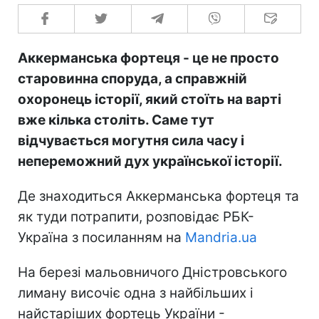
Аккерманська фортеця - це не просто
старовинна споруда, а справжній
охоронець історії, який стоїть на варті
вже кілька століть. Саме тут
відчувається могутня сила часу і
непереможний дух української історії.
Де знаходиться Аккерманська фортеця та
як туди потрапити, розповідає РБК-
Україна з посиланням на
Mandria.ua
На березі мальовничого Дністровського
лиману височіє одна з найбільших і
найстаріших фортець України -