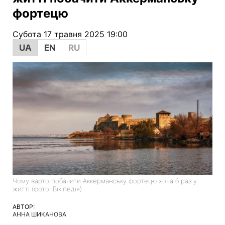
фортецю
Субота 17 травня 2025 19:00
UA
EN
RU
Чому варто побачити Аккерманську фортецю хоча б раз у
житті (фото: Вікіпедія)
АВТОР:
АННА ШИКАНОВА