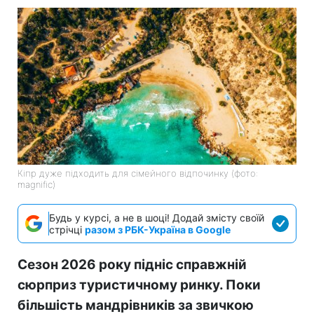
Кіпр дуже підходить для сімейного відпочинку (фото:
magnific)
Будь у курсі, а не в шоці! Додай змісту своїй
стрічці
разом з РБК-Україна в Google
Сезон 2026 року підніс справжній
сюрприз туристичному ринку. Поки
більшість мандрівників за звичкою