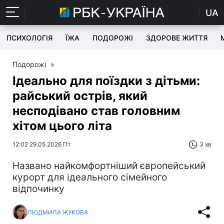
UA
ПСИХОЛОГІЯ
ЇЖА
ПОДОРОЖІ
ЗДОРОВЕ ЖИТТЯ
Подорожі
»
Ідеально для поїздки з дітьми:
райський острів, який
несподівано став головним
хітом цього літа
12:02 29.05.2026 Пт
3 хв
Названо найкомфортніший європейський
курорт для ідеального сімейного
відпочинку
ЛЮДМИЛА ЖУКОВА