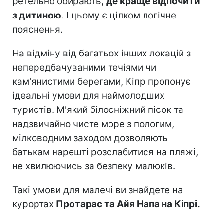
ретельно обирають,
де краще відпочити
з дитиною
. І цьому є цілком логічне
пояснення.
На відміну від багатьох інших локацій з
непередбачуваними течіями чи
кам'янистими берегами, Кіпр пропонує
ідеальні умови для наймолодших
туристів. М'який білосніжний пісок та
надзвичайно чисте море з пологим,
мілководним заходом дозволяють
батькам нарешті розслабитися на пляжі,
не хвилюючись за безпеку малюків.
Такі умови для малечі ви знайдете на
курортах
Протарас та Айя Напа на Кіпрі.