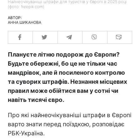
Найнеочікуваніші штрафи для туристів у Європі в 2025 році
(фото: freepik.com)
АВТОР:
АННА ШИКАНОВА
Плануєте літню подорож до Європи?
Будьте обережні, бо це не тільки час
мандрівок, але й посиленого контролю
та суворих штрафів. Незнання місцевих
правил може обійтися вам у сотні чи
навіть тисячі євро.
Про які найнеочікуваніші штрафи в Європі
варто знати перед поїздкою, розповідає
РБК-Україна.