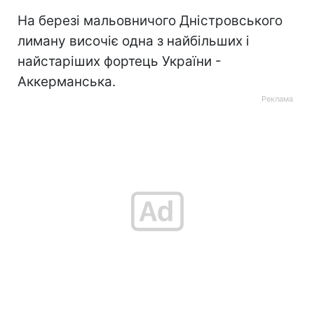
На березі мальовничого Дністровського
лиману височіє одна з найбільших і
найстаріших фортець України -
Аккерманська.