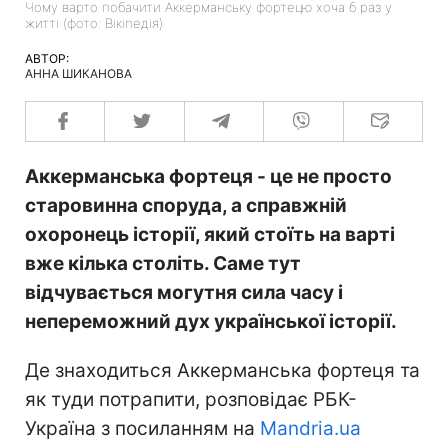
Чому варто побачити Аккерманську фортецю хоча б раз у
житті (фото: Вікіпедія)
АВТОР:
АННА ШИКАНОВА
Аккерманська фортеця - це не просто
старовинна споруда, а справжній
охоронець історії, який стоїть на варті
вже кілька століть. Саме тут
відчувається могутня сила часу і
непереможний дух української історії.
Де знаходиться Аккерманська фортеця та
як туди потрапити, розповідає РБК-
Україна з посиланням на
Mandria.ua