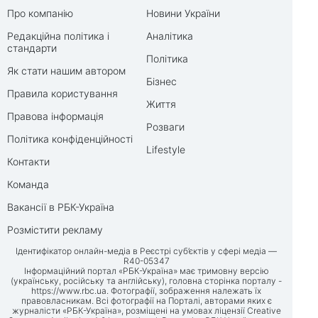
Про компанію
Новини України
Редакційна політика і
Аналітика
стандарти
Політика
Як стати нашим автором
Бізнес
Правила користування
Життя
Правова інформація
Розваги
Політика конфіденційності
Lifestyle
Контакти
Команда
Вакансії в РБК-Україна
Розмістити рекламу
Ідентифікатор онлайн-медіа в Реєстрі суб’єктів у сфері медіа —
R40-05347
Інформаційний портал «РБК-Україна» має тримовну версію
(українську, російську та англійську), головна сторінка порталу -
https://www.rbc.ua
. Фотографії, зображення належать їх
правовласникам. Всі фотографії на Порталі, авторами яких є
журналісти «РБК-Україна», розміщені на умовах ліцензії Creative