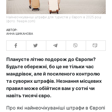
Найнеочікуваніші штрафи для туристів у Європі в 2025 році
(фото: freepik.com)
АВТОР:
АННА ШИКАНОВА
Плануєте літню подорож до Європи?
Будьте обережні, бо це не тільки час
мандрівок, але й посиленого контролю
та суворих штрафів. Незнання місцевих
правил може обійтися вам у сотні чи
навіть тисячі євро.
Про які найнеочікуваніші штрафи в Європі