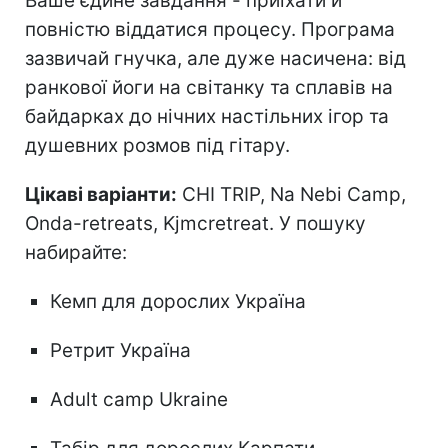
Ваше єдине завдання - приїхати й
повністю віддатися процесу. Програма
зазвичай гнучка, але дуже насичена: від
ранкової йоги на світанку та сплавів на
байдарках до нічних настільних ігор та
душевних розмов під гітару.
Цікаві варіанти:
CHI TRIP, Na Nebi Camp,
Onda-retreats, Kjmcretreat. У пошуку
набирайте:
Кемп для дорослих Україна
Ретрит Україна
Adult camp Ukraine