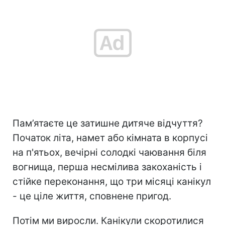
Пам’ятаєте це затишне дитяче відчуття?
Початок літа, намет або кімната в корпусі
на п'ятьох, вечірні солодкі чаювання біля
вогнища, перша несмілива закоханість і
стійке переконання, що три місяці канікул
- це ціле життя, сповнене пригод.
Потім ми виросли. Канікули скоротилися