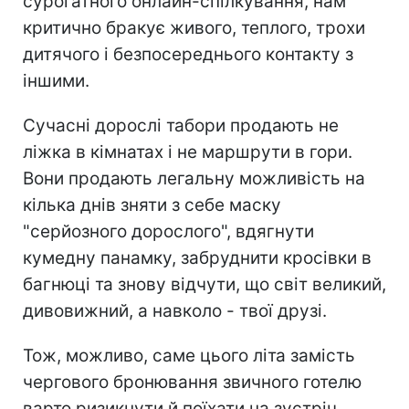
сурогатного онлайн-спілкування, нам
критично бракує живого, теплого, трохи
дитячого і безпосереднього контакту з
іншими.
Сучасні дорослі табори продають не
ліжка в кімнатах і не маршрути в гори.
Вони продають легальну можливість на
кілька днів зняти з себе маску
"серйозного дорослого", вдягнути
кумедну панамку, забруднити кросівки в
багнюці та знову відчути, що світ великий,
дивовижний, а навколо - твої друзі.
Тож, можливо, саме цього літа замість
чергового бронювання звичного готелю
варто ризикнути й поїхати на зустріч