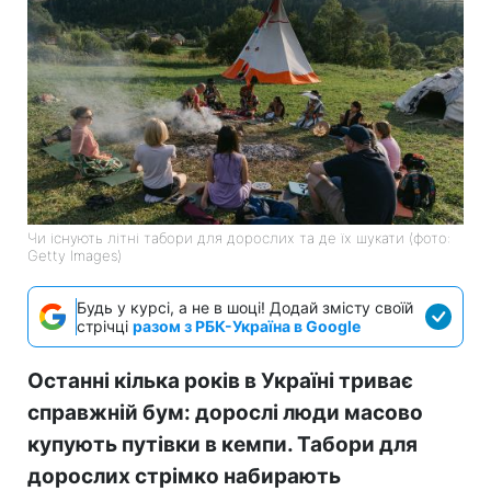
Чи існують літні табори для дорослих та де їх шукати (фото:
Getty Images)
Будь у курсі, а не в шоці! Додай змісту своїй
стрічці
разом з РБК-Україна в Google
Останні кілька років в Україні триває
справжній бум: дорослі люди масово
купують путівки в кемпи. Табори для
дорослих стрімко набирають