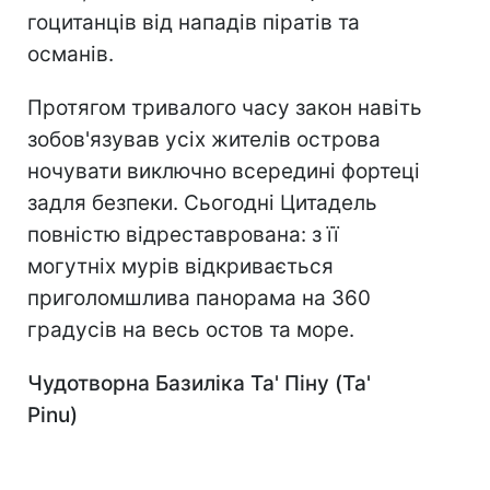
гоцитанців від нападів піратів та
османів.
Протягом тривалого часу закон навіть
зобов'язував усіх жителів острова
ночувати виключно всередині фортеці
задля безпеки. Сьогодні Цитадель
повністю відреставрована: з її
могутніх мурів відкривається
приголомшлива панорама на 360
градусів на весь остов та море.
Чудотворна Базиліка Та' Піну (Ta'
Pinu)