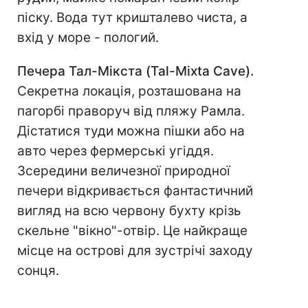
піску. Вода тут кришталево чиста, а
вхід у море - пологий.
Печера Тал-Мікста (Tal-Mixta Cave).
Секретна локація, розташована на
пагорбі праворуч від пляжу Рамла.
Дістатися туди можна пішки або на
авто через фермерські угіддя.
Зсередини величезної природної
печери відкривається фантастичний
вигляд на всю червону бухту крізь
скельне "вікно"-отвір. Це найкраще
місце на острові для зустрічі заходу
сонця.