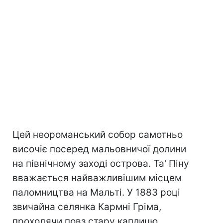
Цей неороманський собор самотньо
височіє посеред мальовничої долини
на північному заході острова. Та' Піну
вважається найважливішим місцем
паломництва на Мальті. У 1883 році
звичайна селянка Кармні Гріма,
проходячи повз стару каплицю,