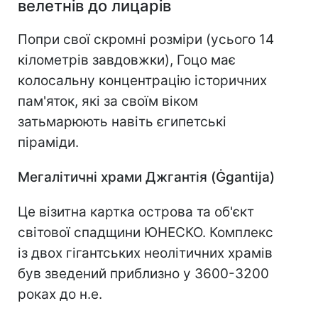
велетнів до лицарів
Попри свої скромні розміри (усього 14
кілометрів завдовжки), Гоцо має
колосальну концентрацію історичних
пам'яток, які за своїм віком
затьмарюють навіть єгипетські
піраміди.
Мегалітичні храми Джгантія (Ġgantija)
Це візитна картка острова та об'єкт
світової спадщини ЮНЕСКО. Комплекс
із двох гігантських неолітичних храмів
був зведений приблизно у 3600-3200
роках до н.е.