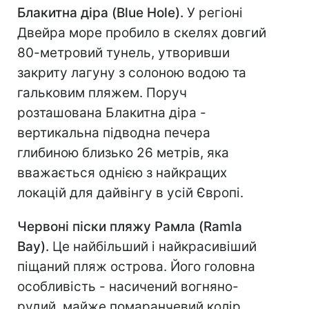
Блакитна діра (Blue Hole).
У регіоні
Двейра море пробило в скелях довгий
80-метровий тунель, утворивши
закриту лагуну з солоною водою та
гальковим пляжем. Поруч
розташована Блакитна діра -
вертикальна підводна печера
глибиною близько 26 метрів, яка
вважається однією з найкращих
локацій для дайвінгу в усій Європі.
Червоні піски пляжу Рамла (Ramla
Bay).
Це найбільший і найкрасивіший
піщаний пляж острова. Його головна
особливість - насичений вогняно-
рудий, майже помаранчевий колір