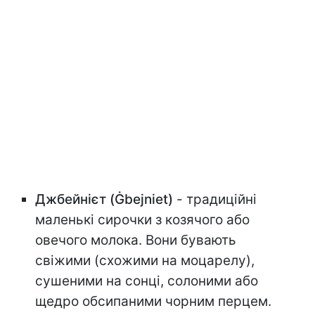
Джбейнієт (Ġbejniet)
- традиційні
маленькі сирочки з козячого або
овечого молока. Вони бувають
свіжими (схожими на моцарелу),
сушеними на сонці, солоними або
щедро обсипаними чорним перцем.