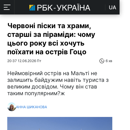
UA
Червоні піски та храми,
старші за піраміди: чому
цього року всі хочуть
поїхати на острів Гоцо
20:37 12.06.2026 Пт
6 хв
Неймовірний острів на Мальті не
залишить байдужим навіть туриста з
великим досвідом. Чому він став
таким популярним?ж
АННА ШИКАНОВА