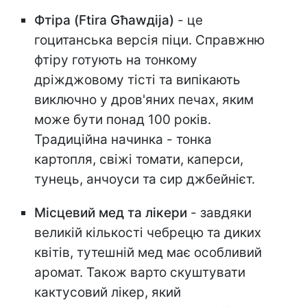
Фтіра (Ftira Għawдija)
- це
гоцитанська версія піци. Справжню
фтіру готують на тонкому
дріжджовому тісті та випікають
виключно у дров'яних печах, яким
може бути понад 100 років.
Традиційна начинка - тонка
картопля, свіжі томати, каперси,
тунець, анчоуси та сир джбейнієт.
Місцевий мед та лікери
- завдяки
великій кількості чебрецю та диких
квітів, тутешній мед має особливий
аромат. Також варто скуштувати
кактусовий лікер, який