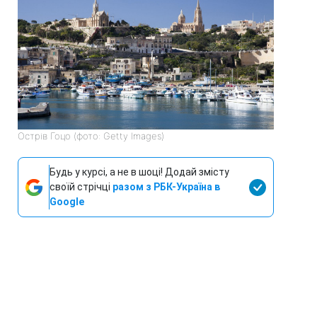
Острів Гоцо (фото: Getty Images)
Будь у курсі, а не в шоці! Додай змісту
своїй стрічці
разом з РБК-Україна в
Google