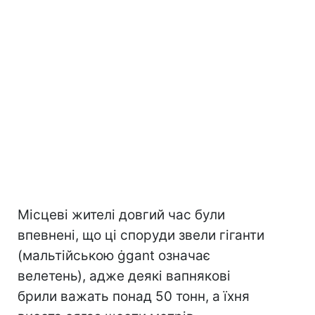
Місцеві жителі довгий час були
впевнені, що ці споруди звели гіганти
(мальтійською ġgant означає
велетень), адже деякі вапнякові
брили важать понад 50 тонн, а їхня