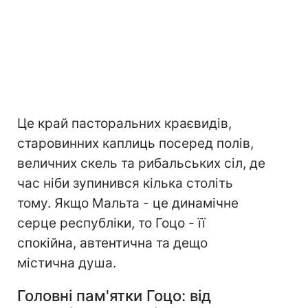
Це край пасторальних краєвидів,
старовинних каплиць посеред полів,
величних скель та рибальських сіл, де
час ніби зупинився кілька століть
тому. Якщо Мальта - це динамічне
серце республіки, то Гоцо - її
спокійна, автентична та дещо
містична душа.
Головні пам'ятки Гоцо: від