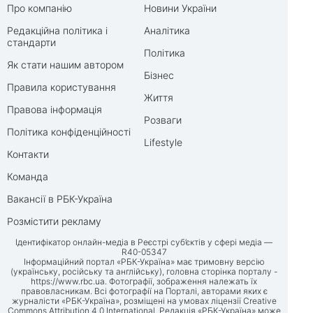
Про компанію
Новини України
Редакційна політика і
Аналітика
стандарти
Політика
Як стати нашим автором
Бізнес
Правила користування
Життя
Правова інформація
Розваги
Політика конфіденційності
Lifestyle
Контакти
Команда
Вакансії в РБК-Україна
Розмістити рекламу
Ідентифікатор онлайн-медіа в Реєстрі суб’єктів у сфері медіа —
R40-05347
Інформаційний портал «РБК-Україна» має тримовну версію
(українську, російську та англійську), головна сторінка порталу -
https://www.rbc.ua
. Фотографії, зображення належать їх
правовласникам. Всі фотографії на Порталі, авторами яких є
журналісти «РБК-Україна», розміщені на умовах ліцензії Creative
Commons Attribution 4.0 International. Редакція «РБК-Україна» може