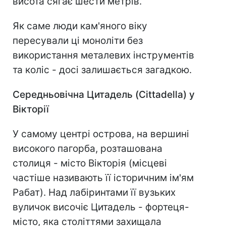
висота сягає шести метрів.
Як саме люди кам'яного віку
пересували ці моноліти без
використання металевих інструментів
та коліс - досі залишається загадкою.
Середньовічна Цитадель (Cittadella) у
Вікторії
У самому центрі острова, на вершині
високого пагорба, розташована
столиця - місто Вікторія (місцеві
частіше називають її історичним ім'ям
Рабат). Над лабіринтами її вузьких
вуличок височіє Цитадель - фортеця-
місто, яка століттями захищала