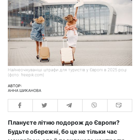
Найнеочікуваніші штрафи для туристів у Європі в 2025 році
(фото: freepik.com)
АВТОР:
АННА ШИКАНОВА
Плануєте літню подорож до Європи?
Будьте обережні, бо це не тільки час