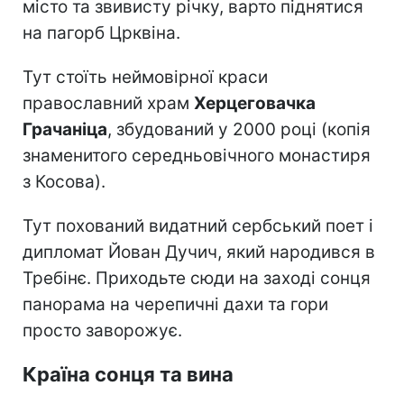
місто та звивисту річку, варто піднятися
на пагорб Црквіна.
Тут стоїть неймовірної краси
православний храм
Херцеговачка
Грачаніца
, збудований у 2000 році (копія
знаменитого середньовічного монастиря
з Косова).
Тут похований видатний сербський поет і
дипломат Йован Дучич, який народився в
Требінє. Приходьте сюди на заході сонця
панорама на черепичні дахи та гори
просто заворожує.
Країна сонця та вина