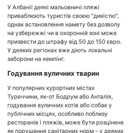
У Албанії деякі мальовничі пляжі
приваблюють туристів своєю "дикістю",
однак встановлення намету без дозволу
на узбережжі чи в охоронній зоні може
призвести до штрафу від 50 до 150 євро.
У деяких регіонах вже діють локальні
заборони на кемпінг.
Годування вуличних тварин
У популярних курортних містах
Туреччини, як-от Бодрум або Анталія,
годування вуличних котів або собак у
публічних місцях, особливо поблизу
ресторанів і пляжів, може бути розцінене
як порушення санітарних норм - у деяких