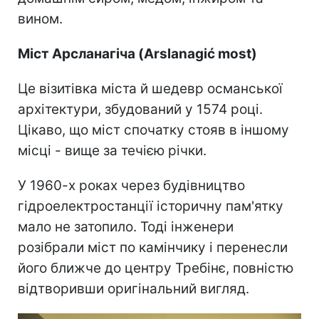
вином.
Міст Арсланагіча (Arslanagić most)
Це візитівка міста й шедевр османської
архітектури, збудований у 1574 році.
Цікаво, що міст спочатку стояв в іншому
місці - вище за течією річки.
У 1960-х роках через будівництво
гідроелектростанції історичну пам'ятку
мало не затопило. Тоді інженери
розібрали міст по камінчику і перенесли
його ближче до центру Требінє, повністю
відтворивши оригінальний вигляд.