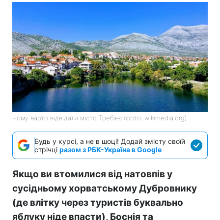
Чому варто відвідати місто Требінє (фото: wikimedia.org)
Будь у курсі, а не в шоці! Додай змісту своїй
стрічці
разом з РБК-Україна в Google
Якщо ви втомилися від натовпів у
сусідньому хорватському Дубровнику
(де влітку через туристів буквально
яблуку ніде впасти), Боснія та