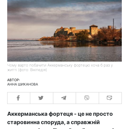
Чому варто побачити Аккерманську фортецю хоча б раз у
житті (фото: Вікіпедія)
АВТОР:
АННА ШИКАНОВА
Аккерманська фортеця - це не просто
старовинна споруда, а справжній