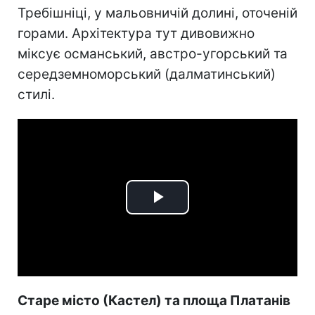
Требішніці, у мальовничій долині, оточеній
горами. Архітектура тут дивовижно
міксує османський, австро-угорський та
середземноморський (далматинський)
стилі.
Play
Video
Старе місто (Кастел) та площа Платанів