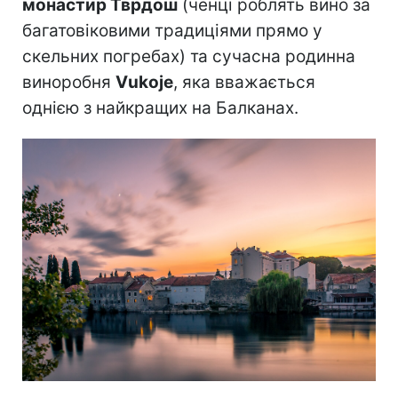
монастир Тврдош
(ченці роблять вино за
багатовіковими традиціями прямо у
скельних погребах) та сучасна родинна
виноробня
Vukoje
, яка вважається
однією з найкращих на Балканах.