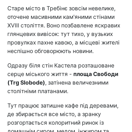
Старе місто в Требінє зовсім невелике,
оточене масивними кам'яними стінами
XVIII століття. Воно позбавлене яскравих
глянцевих вивісок: тут тихо, у вузьких
провулках пахне кавою, а місцеві жителі
неспішно обговорюють новини.
Одразу біля стін Кастела розташоване
серце міського життя -
площа Свободи
(Trg Slobode)
, затінена величезними
столітніми платанами.
Тут працює затишне кафе під деревами,
де збирається все місто, а зранку
розгортається колоритний ринок із
домашнім сиром, медом, інжиром та