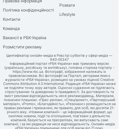
Правова інформація
Розваги
Політика конфіденційності
Lifestyle
Контакти
Команда
Вакансії в РБК-Україна
Розмістити рекламу
Ідентифікатор онлайн-медіа в Реєстрі суб’єктів у сфері медіа —
R40-05347
Інформаційний портал «РБК-Україна» має тримовну версію
(українську, російську та англійську), головна сторінка порталу -
https://www.rbc.ua
. Фотографії, зображення належать їх
правовласникам. Всі фотографії на Порталі, авторами яких є
журналісти «РБК-Україна», розміщені на умовах ліцензії Creative
Commons Attribution 4.0 International. Редакція «РБК-Україна» може
не поділяти точку зору авторів. Оціночні судження не підлягають
спростуванню та доведенню їх правдивості. За достовірність та
зміст реклами відповідальність несе рекламодавець. Матеріали,
позначені плашкою: «Прес-релізи», «Спецпроект», «Партнерський
матеріал», «Promo», «Благодійність», «Резонанс» розміщуються на
правах реклами і призначені, як правило, для осіб, які досягли 21-
річного віку. «Новини компанії» - це інформаційний формат, що
охоплює новини, події та оголошення, пов'язані з діяльністю
компаній, базуються на пресрелізах, які випускають самі
компанії, і за які редакція не несе відповідальність. Онлайн-медіа
«РБК-Україна» призначене для осіб віком від 21 року.