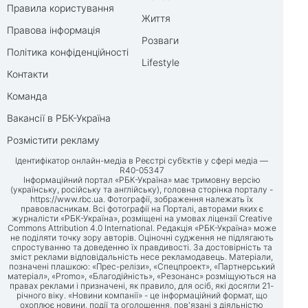
Правила користування
Життя
Правова інформація
Розваги
Політика конфіденційності
Lifestyle
Контакти
Команда
Вакансії в РБК-Україна
Розмістити рекламу
Ідентифікатор онлайн-медіа в Реєстрі суб’єктів у сфері медіа —
R40-05347
Інформаційний портал «РБК-Україна» має тримовну версію
(українську, російську та англійську), головна сторінка порталу -
https://www.rbc.ua
. Фотографії, зображення належать їх
правовласникам. Всі фотографії на Порталі, авторами яких є
журналісти «РБК-Україна», розміщені на умовах ліцензії Creative
Commons Attribution 4.0 International. Редакція «РБК-Україна» може
не поділяти точку зору авторів. Оціночні судження не підлягають
спростуванню та доведенню їх правдивості. За достовірність та
зміст реклами відповідальність несе рекламодавець. Матеріали,
позначені плашкою: «Прес-релізи», «Спецпроект», «Партнерський
матеріал», «Promo», «Благодійність», «Резонанс» розміщуються на
правах реклами і призначені, як правило, для осіб, які досягли 21-
річного віку. «Новини компанії» - це інформаційний формат, що
охоплює новини, події та оголошення, пов'язані з діяльністю