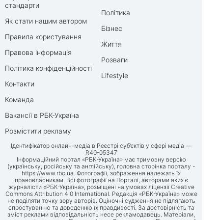
стандарти
Політика
Як стати нашим автором
Бізнес
Правила користування
Життя
Правова інформація
Розваги
Політика конфіденційності
Lifestyle
Контакти
Команда
Вакансії в РБК-Україна
Розмістити рекламу
Ідентифікатор онлайн-медіа в Реєстрі суб’єктів у сфері медіа —
R40-05347
Інформаційний портал «РБК-Україна» має тримовну версію
(українську, російську та англійську), головна сторінка порталу -
https://www.rbc.ua
. Фотографії, зображення належать їх
правовласникам. Всі фотографії на Порталі, авторами яких є
журналісти «РБК-Україна», розміщені на умовах ліцензії Creative
Commons Attribution 4.0 International. Редакція «РБК-Україна» може
не поділяти точку зору авторів. Оціночні судження не підлягають
спростуванню та доведенню їх правдивості. За достовірність та
зміст реклами відповідальність несе рекламодавець. Матеріали,