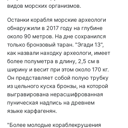
видов морских организмов.
Останки корабля морские археологи
обнаружили в 2017 году на глубине
около 90 метров. На дне сохранился
только бронзовый таран. "Эгади 13",
как назвали находку археологи, имеет
более полуметра в длину, 2,5 см в
ширину и весит при этом около 170 кг.
Он представляет собой полую трубку
из цельного куска бронзы, на которой
выгравирована нерасшифрованная
пуническая надпись на древнем
языке карфагенян.
"Более молодые кораблекрушения