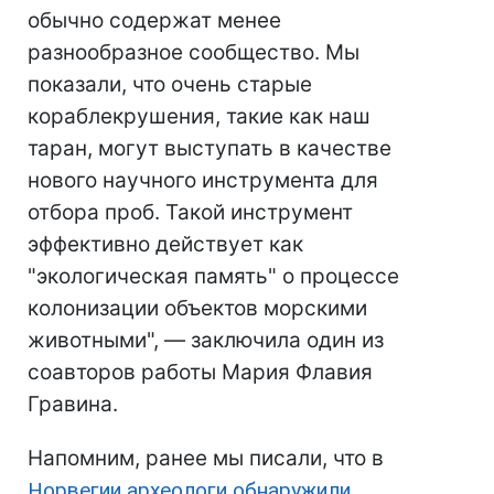
обычно содержат менее
разнообразное сообщество. Мы
показали, что очень старые
кораблекрушения, такие как наш
таран, могут выступать в качестве
нового научного инструмента для
отбора проб. Такой инструмент
эффективно действует как
"экологическая память" о процессе
колонизации объектов морскими
животными", — заключила один из
соавторов работы Мария Флавия
Гравина.
Напомним, ранее мы писали, что в
Норвегии археологи обнаружили