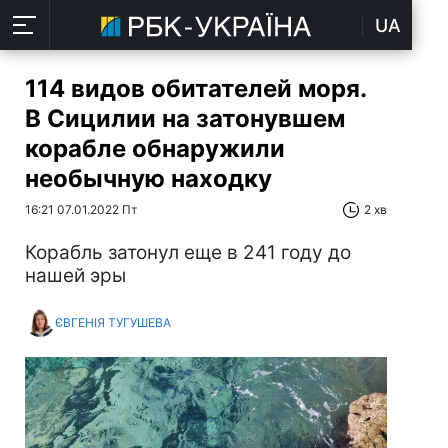
UA
114 видов обитателей моря.
В Сицилии на затонувшем
корабле обнаружили
необычную находку
16:21 07.01.2022 Пт
2 хв
Корабль затонул еще в 241 году до
нашей эры
ЄВГЕНІЯ ТУГУШЕВА