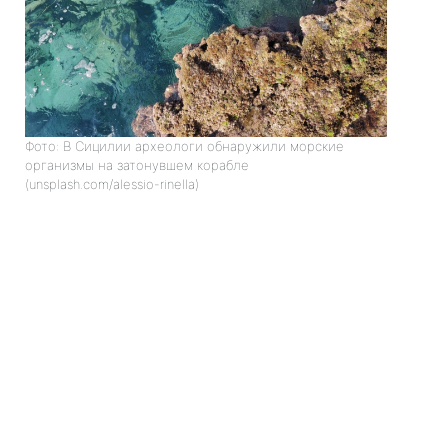
Фото: В Сицилии археологи обнаружили морские
организмы на затонувшем корабле
(unsplash.com/alessio-rinella)