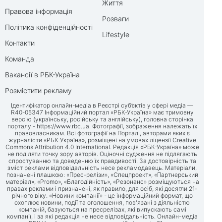
Життя
Правова інформація
Розваги
Політика конфіденційності
Lifestyle
Контакти
Команда
Вакансії в РБК-Україна
Розмістити рекламу
Ідентифікатор онлайн-медіа в Реєстрі суб’єктів у сфері медіа —
R40-05347 Інформаційний портал «РБК-Україна» має тримовну
версію (українську, російську та англійську), головна сторінка
порталу -
https://www.rbc.ua
. Фотографії, зображення належать їх
правовласникам. Всі фотографії на Порталі, авторами яких є
журналісти «РБК-Україна», розміщені на умовах ліцензії Creative
Commons Attribution 4.0 International. Редакція «РБК-Україна» може
не поділяти точку зору авторів. Оціночні судження не підлягають
спростуванню та доведенню їх правдивості. За достовірність та
зміст реклами відповідальність несе рекламодавець. Матеріали,
позначені плашкою: «Прес-релізи», «Спецпроект», «Партнерський
матеріал», «Promo», «Благодійність», «Резонанс» розміщуються на
правах реклами і призначені, як правило, для осіб, які досягли 21-
річного віку. «Новини компанії» - це інформаційний формат, що
охоплює новини, події та оголошення, пов'язані з діяльністю
компаній, базуються на пресрелізах, які випускають самі
компанії, і за які редакція не несе відповідальність. Онлайн-медіа