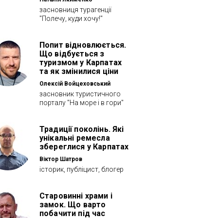
засновниця турагенції
"Полечу, куди хочу!"
Попит відновлюється.
Що відбується з
туризмом у Карпатах
та як змінилися ціни
Олексій Войцеховський
засновник туристичного
порталу "На море і в гори"
Традиції поколінь. Які
унікальні ремесла
збереглися у Карпатах
Віктор Шатров
історик, публіцист, блогер
Старовинні храми і
замок. Що варто
побачити під час