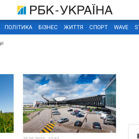
ПОЛІТИКА
БІЗНЕС
ЖИТТЯ
СПОРТ
WAVE
S
ії