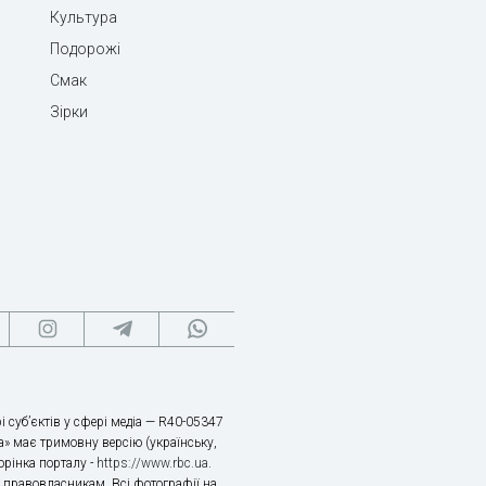
Культура
Подорожі
Смак
Зірки
і суб’єктів у сфері медіа — R40-05347
» має тримовну версію (українську,
торінка порталу -
https://www.rbc.ua
.
х правовласникам. Всі фотографії на