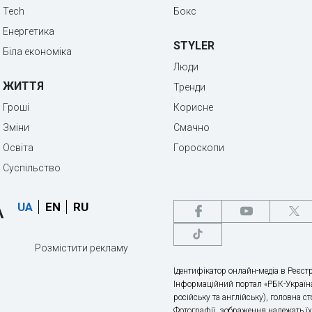
Tech
Бокс
Енергетика
STYLER
Біла економіка
Люди
ЖИТТЯ
Тренди
Гроші
Корисне
Зміни
Смачно
Освіта
Гороскопи
Суспільство
UA
EN
RU
Розмістити рекламу
Ідентифікатор онлайн-медіа в Реєстр
Інформаційний портал «РБК-Україна
російську та англійську), головна с
Фотографії, зображення належать ї