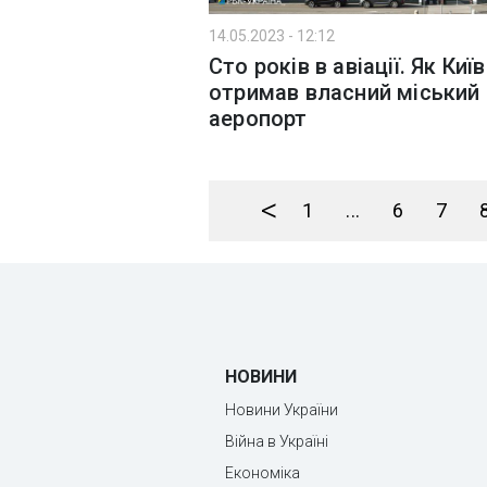
14.05.2023 - 12:12
Сто років в авіації. Як Київ
отримав власний міський
аеропорт
<
1
...
6
7
НОВИНИ
Новини України
Війна в Україні
Економіка