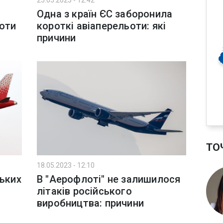
25.05.2023 - 12:42
Одна з країн ЄС заборонила
ьоти
короткі авіаперельоти: які
причини
ТО
18.05.2023 - 12:10
ських
В "Аерофлоті" не залишилося
літаків російського
виробництва: причини