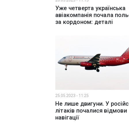
26.05.2023 - 11:15
Уже четверта українська
авіакомпанія почала пол
за кордоном: деталі
25.05.2023 - 11:25
Не лише двигуни. У росій
літаків почалися відмови
навігації