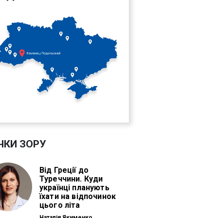
ЧКИ ЗОРУ
Від Греції до
Туреччини. Куди
українці планують
їхати на відпочинок
цього літа
Наталія Якименко