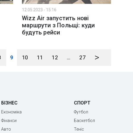
12.05.2023 - 15:16
Wizz Air запустить нові
маршрути з Польщі: куди
будуть рейси
>
8
9
10
11
12
...
27
БІЗНЕС
СПОРТ
Економіка
Футбол
Фінанси
Баскетбол
Авто
Теніс