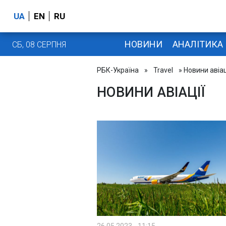
UA
EN
RU
НОВИНИ
АНАЛІТИКА
СБ, 08 СЕРПНЯ
РБК-Україна
»
Travel
» Новини авіац
НОВИНИ АВІАЦІЇ