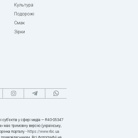
Культура
Подорожі
Смак
Зірки
і суб’єктів у сфері медіа — R40-05347
» має тримовну версію (українську,
торінка порталу -
https://www.rbc.ua
.
х правовласникам. Всі фотографії на