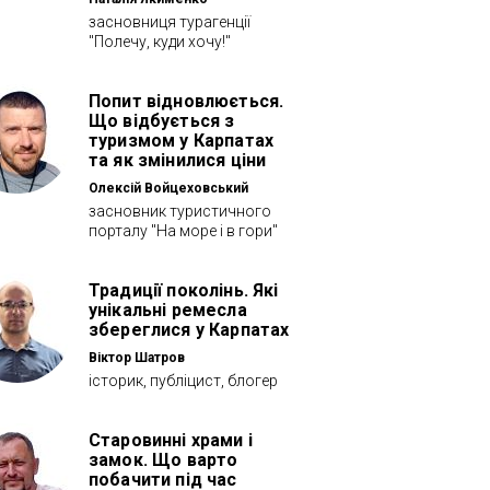
засновниця турагенції
"Полечу, куди хочу!"
Попит відновлюється.
Що відбується з
туризмом у Карпатах
та як змінилися ціни
Олексій Войцеховський
засновник туристичного
порталу "На море і в гори"
Традиції поколінь. Які
унікальні ремесла
збереглися у Карпатах
Віктор Шатров
історик, публіцист, блогер
Старовинні храми і
замок. Що варто
побачити під час