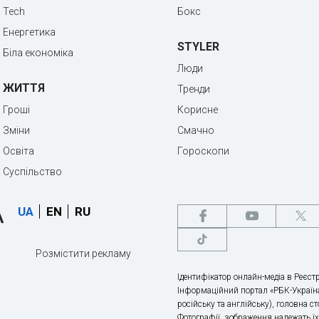
Tech
Бокс
Енергетика
STYLER
Біла економіка
Люди
ЖИТТЯ
Тренди
Гроші
Корисне
Зміни
Смачно
Освіта
Гороскопи
Суспільство
UA
EN
RU
Розмістити рекламу
Ідентифікатор онлайн-медіа в Реєстр
Інформаційний портал «РБК-Україна
російську та англійську), головна с
Фотографії, зображення належать ї