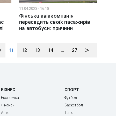
11.04.2023 - 16:18
Фінська авіакомпанія
ас
пересадить своїх пасажирів
лі
на автобуси: причини
>
0
11
12
13
14
...
27
БІЗНЕС
СПОРТ
Економіка
Футбол
Фінанси
Баскетбол
Авто
Теніс