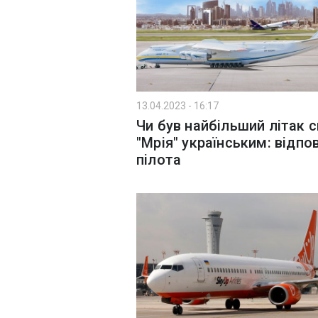
13.04.2023 - 16:17
Чи був найбільший літак с
"Мрія" українським: відпо
пілота