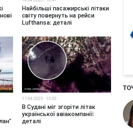
18.04.2023 - 16:47
і
Найбільші пасажирські літаки
нові
світу повернуть на рейси
Lufthansa: деталі
ТО
17.04.2023 - 15:00
В Судані міг згоріти літак
української авіакомпанії:
лан"
деталі