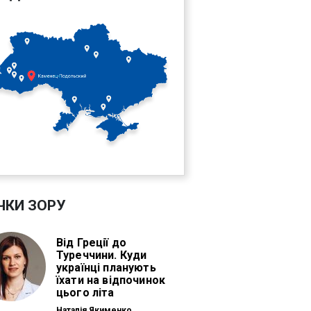
ЧКИ ЗОРУ
Від Греції до
Туреччини. Куди
українці планують
їхати на відпочинок
цього літа
Наталія Якименко