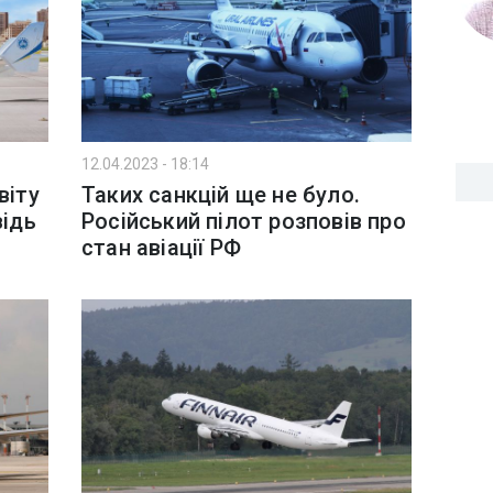
12.04.2023 - 18:14
віту
Таких санкцій ще не було.
відь
Російський пілот розповів про
стан авіації РФ