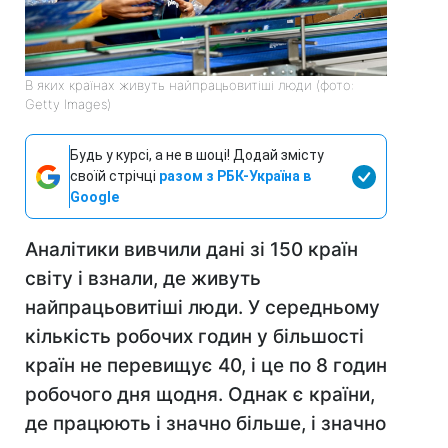
В яких країнах живуть найпрацьовитіші люди (фото:
Getty Images)
Будь у курсі, а не в шоці! Додай змісту
своїй стрічці
разом з РБК-Україна в
Google
Аналітики вивчили дані зі 150 країн
світу і взнали, де живуть
найпрацьовитіші люди. У середньому
кількість робочих годин у більшості
країн не перевищує 40, і це по 8 годин
робочого дня щодня. Однак є країни,
де працюють і значно більше, і значно