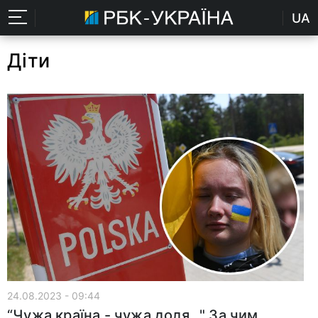
UA
Діти
24.08.2023 - 09:44
“Чужа країна - чужа доля…" За чим