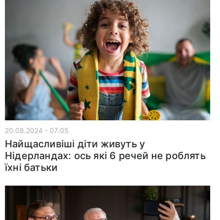
20.08.2024 - 07:05
Найщасливіші діти живуть у
Нідерландах: ось які 6 речей не роблять
їхні батьки