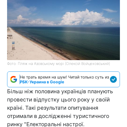
Фото: Пляж на Азовському морі (Олексій Войцеховський)
Не трать время на шум! Читай только суть из
РБК-Украина в Google
Більш ніж половина українців планують
провести відпустку цього року у своїй
країні. Такі результати опитування
отримали в дослідженні туристичного
ринку "Електоральні настрої.