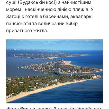
суші (Будакській косі) з найчистішим
морем і нескінченною лінією пляжів. У
Затоці є готелі з басейнами, аквапарк,
пансіонати та величезний вибір
приватного житла.
Фото: Вид на курорт Затока (wikipedia.org)