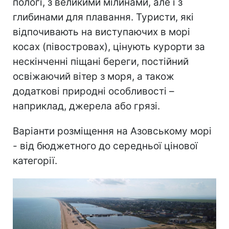
пологі, з великими мілинами, але і з
глибинами для плавання. Туристи, які
відпочивають на виступаючих в морі
косах (півостровах), цінують курорти за
нескінченні піщані береги, постійний
освіжаючий вітер з моря, а також
додаткові природні особливості –
наприклад, джерела або грязі.
Варіанти розміщення на Азовському морі
- від бюджетного до середньої цінової
категорії.