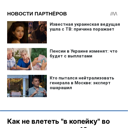
Как не влететь "в копейку" во