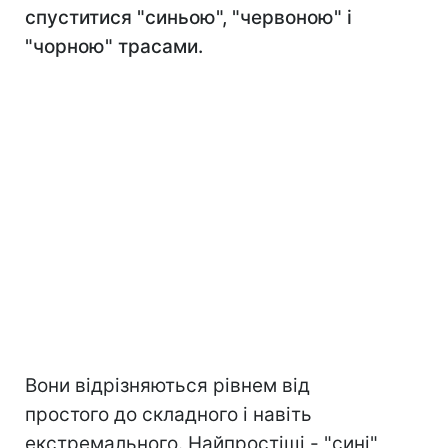
спуститися "синьою", "червоною" і
"чорною" трасами.
Вони відрізняються рівнем від
простого до складного і навіть
екстремального. Найпростіші - "сині"