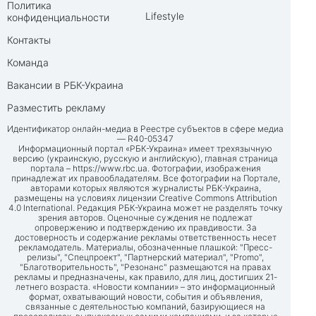
Политика
Lifestyle
конфиденциальности
Контакты
Команда
Вакансии в РБК-Украина
Разместить рекламу
Идентификатор онлайн-медиа в Реестре субъектов в сфере медиа
— R40-05347
Информационный портал «РБК-Украина» имеет трехязычную
версию (украинскую, русскую и английскую), главная страница
портала –
https://www.rbc.ua
. Фотографии, изображения
принадлежат их правообладателям. Все фотографии на Портале,
авторами которых являются журналисты РБК-Украина,
размещены на условиях лицензии Creative Commons Attribution
4.0 International. Редакция РБК-Украина может не разделять точку
зрения авторов. Оценочные суждения не подлежат
опровержению и подтверждению их правдивости. За
достоверность и содержание рекламы ответственность несет
рекламодатель. Материалы, обозначенные плашкой: "Пресс-
релизы", "Спецпроект", "Партнерский материал", "Promo",
"Благотворительность", "Резонанс" размещаются на правах
рекламы и предназначены, как правило, для лиц, достигших 21-
летнего возраста. «Новости компании» – это информационный
формат, охватывающий новости, события и объявления,
связанные с деятельностью компаний, базирующиеся на