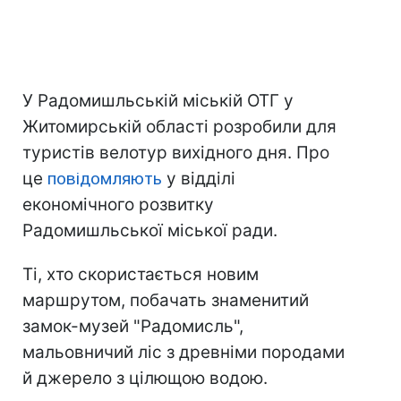
У Радомишльській міській ОТГ у
Житомирській області розробили для
туристів велотур вихідного дня. Про
це
повідомляють
у відділі
економічного розвитку
Радомишльської міської ради.
Ті, хто скористається новим
маршрутом, побачать знаменитий
замок-музей "Радомисль",
мальовничий ліс з древніми породами
й джерело з цілющою водою.