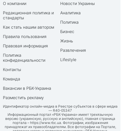
О компании
Новости Украины
Редакционная политика и
Аналитика
стандарты
Политика
Как стать нашим автором
Бизнес
Правила пользования
Жизнь
Правовая информация
Развлечения
Политика
Lifestyle
конфиденциальности
Контакты
Команда
Вакансии в РБК-Украина
Разместить рекламу
Идентификатор онлайн-медиа в Реестре субъектов в сфере медиа
— R40-05347
Информационный портал «РБК-Украина» имеет трехязычную
версию (украинскую, русскую и английскую), главная страница
портала –
https://www.rbc.ua
. Фотографии, изображения
принадлежат их правообладателям. Все фотографии на Портале,
авторами которых являются журналисты РБК-Украина,