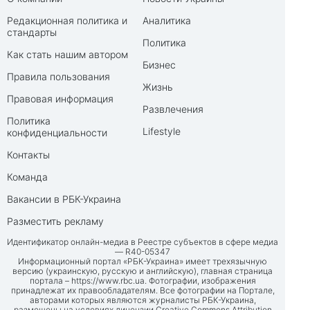
Редакционная политика и
Аналитика
стандарты
Политика
Как стать нашим автором
Бизнес
Правила пользования
Жизнь
Правовая информация
Развлечения
Политика
Lifestyle
конфиденциальности
Контакты
Команда
Вакансии в РБК-Украина
Разместить рекламу
Идентификатор онлайн-медиа в Реестре субъектов в сфере медиа
— R40-05347
Информационный портал «РБК-Украина» имеет трехязычную
версию (украинскую, русскую и английскую), главная страница
портала –
https://www.rbc.ua
. Фотографии, изображения
принадлежат их правообладателям. Все фотографии на Портале,
авторами которых являются журналисты РБК-Украина,
размещены на условиях лицензии Creative Commons Attribution