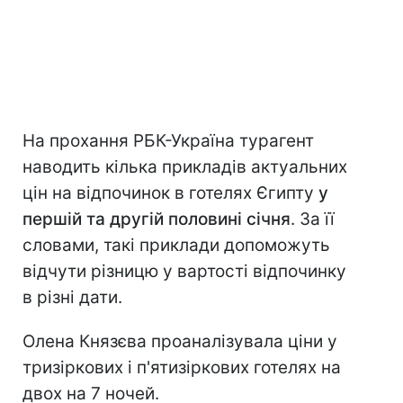
На прохання РБК-Україна турагент
наводить кілька прикладів актуальних
цін на відпочинок в готелях Єгипту
у
першій та другій половині січня
. За її
словами, такі приклади допоможуть
відчути різницю у вартості відпочинку
в різні дати.
Олена Князєва проаналізувала ціни у
тризіркових і п'ятизіркових готелях на
двох на 7 ночей.