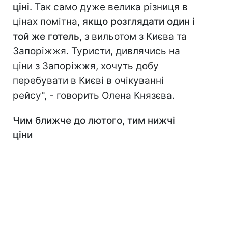
ціні
. Так само дуже велика різниця в
цінах помітна,
якщо розглядати один і
той же готель
, з вильотом з Києва та
Запоріжжя. Туристи, дивлячись на
ціни з Запоріжжя, хочуть добу
перебувати в Києві в очікуванні
рейсу", - говорить Олена Князєва.
Чим ближче до лютого, тим нижчі
ціни