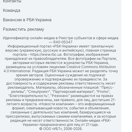
Контакты
Команда
Вакансии в РБК-Украина
Разместить рекламу
Идентификатор онлайн-медиа в Реестре субъектов в сфере медиа
— R40-05347
Информационный портал «РБК-Украина» имеет трехязычную
версию (украинскую, русскую и английскую), главная страница
портала –
https://www.rbc.ua
. Фотографии, изображения
принадлежат их правообладателям. Все фотографии на Портале,
авторами которых являются журналисты РБК-Украина,
размещены на условиях лицензии Creative Commons Attribution
4.0 International. Редакция РБК-Украина может не разделять точку
зрения авторов. Оценочные суждения не подлежат
опровержению и подтверждению их правдивости. За
достоверность и содержание рекламы ответственность несет
рекламодатель. Материалы, обозначенные плашкой: "Пресс-
релизы", "Спецпроект", "Партнерский материал", "Promo",
"Благотворительность", "Резонанс" размещаются на правах
рекламы и предназначены, как правило, для лиц, достигших 21-
летнего возраста. «Новости компании» – это информационный
формат, охватывающий новости, события и объявления,
связанные с деятельностью компаний, базирующиеся на
прессрелизах, выпускаемых самими компаниями, и за которые
редакция не несет ответственности. Онлайн-медиа «РБК-
Украина» предназначено для лиц от 21 года.
© ООО «УБТ», 2006-2026.