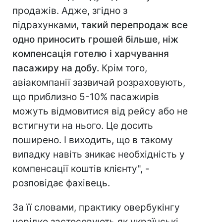
продажів. Адже, згідно з
підрахунками,
такий перепродаж все
одно приносить грошей більше, ніж
компенсація готелю і харчування
пасажиру
на добу.
Крім того,
авіакомпанії зазвичай розраховують,
що приблизно 5-10% пасажирів
можуть відмовитися від рейсу або не
встигнути на нього. Це досить
поширено. І виходить, що в такому
випадку навіть зникає необхідність у
компенсації коштів клієнту", -
розповідає фахівець.
За її словами, практику овербукінгу
нерідко застосовують як українські