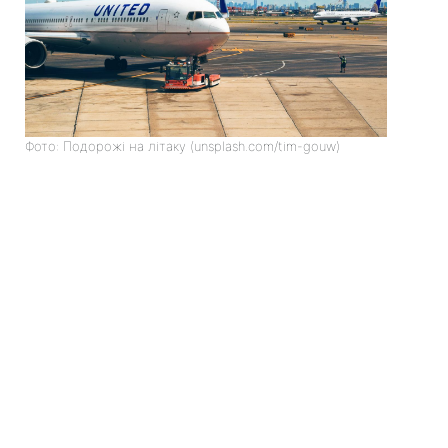
Фото: Подорожі на літаку (unsplash.com/tim-gouw)