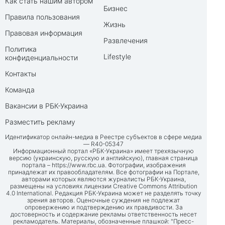
Как стать нашим автором
Бизнес
Правила пользования
Жизнь
Правовая информация
Развлечения
Политика
Lifestyle
конфиденциальности
Контакты
Команда
Вакансии в РБК-Украина
Разместить рекламу
Идентификатор онлайн-медиа в Реестре субъектов в сфере медиа
— R40-05347
Информационный портал «РБК-Украина» имеет трехязычную
версию (украинскую, русскую и английскую), главная страница
портала –
https://www.rbc.ua
. Фотографии, изображения
принадлежат их правообладателям. Все фотографии на Портале,
авторами которых являются журналисты РБК-Украина,
размещены на условиях лицензии Creative Commons Attribution
4.0 International. Редакция РБК-Украина может не разделять точку
зрения авторов. Оценочные суждения не подлежат
опровержению и подтверждению их правдивости. За
достоверность и содержание рекламы ответственность несет
рекламодатель. Материалы, обозначенные плашкой: "Пресс-