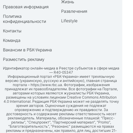
Жизнь
Правовая информация
Развлечения
Политика
Lifestyle
конфиденциальности
Контакты
Команда
Вакансии в РБК-Украина
Разместить рекламу
Идентификатор онлайн-медиа в Реестре субъектов в сфере медиа
— R40-05347
Информационный портал «РБК-Украина» имеет трехязычную
версию (украинскую, русскую и английскую), главная страница
портала –
https://www.rbc.ua
. Фотографии, изображения
принадлежат их правообладателям. Все фотографии на Портале,
авторами которых являются журналисты РБК-Украина,
размещены на условиях лицензии Creative Commons Attribution
4.0 International. Редакция РБК-Украина может не разделять точку
зрения авторов. Оценочные суждения не подлежат
опровержению и подтверждению их правдивости. За
достоверность и содержание рекламы ответственность несет
рекламодатель. Материалы, обозначенные плашкой: "Пресс-
релизы", "Спецпроект", "Партнерский материал", "Promo",
"Благотворительность", "Резонанс" размещаются на правах
рекламы и предназначены, как правило, для лиц, достигших 21-