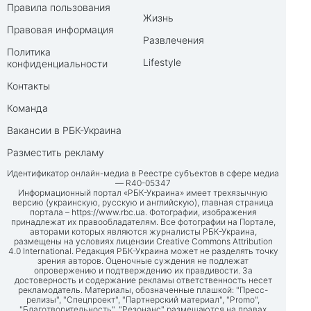
Правила пользования
Жизнь
Правовая информация
Развлечения
Политика
Lifestyle
конфиденциальности
Контакты
Команда
Вакансии в РБК-Украина
Разместить рекламу
Идентификатор онлайн-медиа в Реестре субъектов в сфере медиа
— R40-05347
Информационный портал «РБК-Украина» имеет трехязычную
версию (украинскую, русскую и английскую), главная страница
портала –
https://www.rbc.ua
. Фотографии, изображения
принадлежат их правообладателям. Все фотографии на Портале,
авторами которых являются журналисты РБК-Украина,
размещены на условиях лицензии Creative Commons Attribution
4.0 International. Редакция РБК-Украина может не разделять точку
зрения авторов. Оценочные суждения не подлежат
опровержению и подтверждению их правдивости. За
достоверность и содержание рекламы ответственность несет
рекламодатель. Материалы, обозначенные плашкой: "Пресс-
релизы", "Спецпроект", "Партнерский материал", "Promo",
"Благотворительность", "Резонанс" размещаются на правах