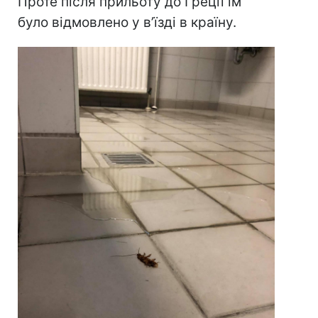
Проте після прильоту до Греції їм
було відмовлено у в’їзді в країну.