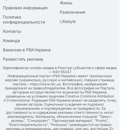
Жизнь
Правовая информация
Развлечения
Политика
Lifestyle
конфиденциальности
Контакты
Команда
Вакансии в РБК-Украина
Разместить рекламу
Идентификатор онлайн-медиа в Реестре субъектов в сфере медиа
— R40-05347
Информационный портал «РБК-Украина» имеет трехязычную
версию (украинскую, русскую и английскую), главная страница
портала –
https://www.rbc.ua
. Фотографии, изображения
принадлежат их правообладателям. Все фотографии на Портале,
авторами которых являются журналисты РБК-Украина,
размещены на условиях лицензии Creative Commons Attribution
4.0 International. Редакция РБК-Украина может не разделять точку
зрения авторов. Оценочные суждения не подлежат
опровержению и подтверждению их правдивости. За
достоверность и содержание рекламы ответственность несет
рекламодатель. Материалы, обозначенные плашкой: "Пресс-
релизы", "Спецпроект", "Партнерский материал", "Promo",
"Благотворительность", "Резонанс" размещаются на правах
рекламы и предназначены, как правило, для лиц, достигших 21-