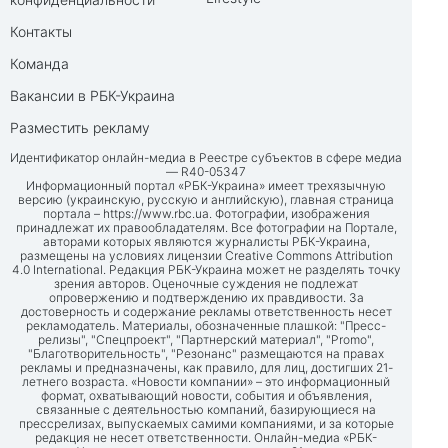
Контакты
Команда
Вакансии в РБК-Украина
Разместить рекламу
Идентификатор онлайн-медиа в Реестре субъектов в сфере медиа
— R40-05347
Информационный портал «РБК-Украина» имеет трехязычную
версию (украинскую, русскую и английскую), главная страница
портала –
https://www.rbc.ua
. Фотографии, изображения
принадлежат их правообладателям. Все фотографии на Портале,
авторами которых являются журналисты РБК-Украина,
размещены на условиях лицензии Creative Commons Attribution
4.0 International. Редакция РБК-Украина может не разделять точку
зрения авторов. Оценочные суждения не подлежат
опровержению и подтверждению их правдивости. За
достоверность и содержание рекламы ответственность несет
рекламодатель. Материалы, обозначенные плашкой: "Пресс-
релизы", "Спецпроект", "Партнерский материал", "Promo",
"Благотворительность", "Резонанс" размещаются на правах
рекламы и предназначены, как правило, для лиц, достигших 21-
летнего возраста. «Новости компании» – это информационный
формат, охватывающий новости, события и объявления,
связанные с деятельностью компаний, базирующиеся на
прессрелизах, выпускаемых самими компаниями, и за которые
редакция не несет ответственности. Онлайн-медиа «РБК-