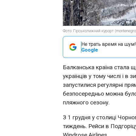
Фото: Гірськолижний курорт (montenegrof
Не трать время на шум!
Google
Балканська країна стала щ
українців у тому числі і в 
запустилися регулярні прям
безпосередньо можна було 
пляжного сезону.
З 1 грудня у столиці Чорног
тиждень. Рейси в Подгоріц
Windrose Airlines.