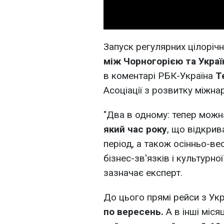
Запуск регулярних цілорічн
між Чорногорією та Укра
в коментарі РБК-Україна
Т
Асоціації з розвитку міжн
"Два в одному: тепер мож
який час року
, що відкри
період, а також осінньо-ве
бізнес-зв'язків і культурно
зазначає експерт.
До цього прямі рейси з Ук
по вересень.
А в інші міся