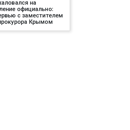
жаловался на
ление официально:
ервью с заместителем
прокурора Крымом