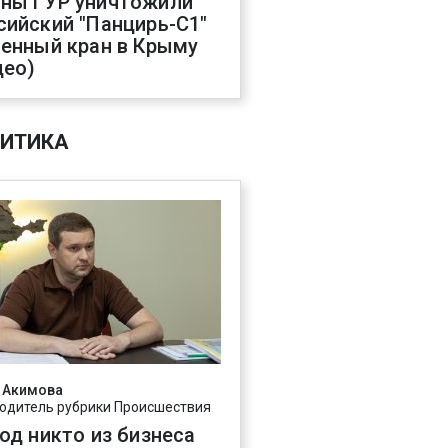
ны ГУР уничтожили
сийский "Панцирь-С1"
оенный кран в Крыму
део)
ИТИКА
 Акимова
одитель рубрики Происшествия
год никто из бизнеса