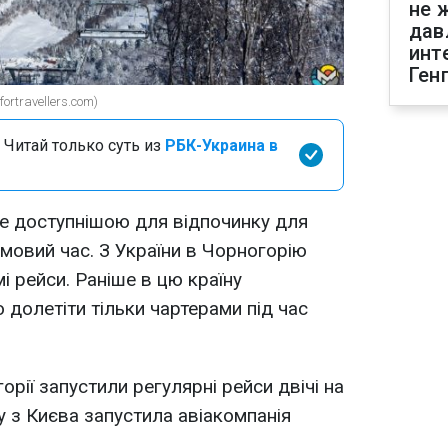
не 
дав
инт
Ген
ortravellers.com)
 Читай только суть из
РБК-Украина в
е доступнішою для відпочинку для
зимовий час. З України в Чорногорію
і рейси. Раніше в цю країну
долетіти тільки чартерами під час
орії запустили регулярні рейси двічі на
у з Києва запустила авіакомпанія