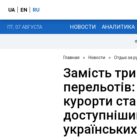
UA
EN
RU
НОВОСТИ
АНАЛИТИКА
ПТ, 07 АВГУСТА
О
Главная
»
Новости
»
Отдых за 
Замість тр
перельотів:
курорти ста
доступніши
українських