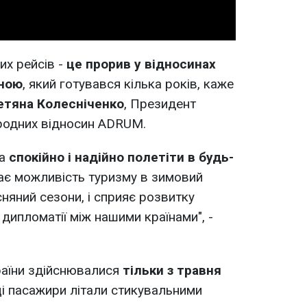
их рейсів -
це прорив у відносинах
їною
, який готувався кілька років, каже
етяна Колесніченко
, Президент
ародних відносин ADRUM.
на
спокійно і надійно полетіти в будь-
ває можливість туризму в зимовий
сняний сезони, і сприяє розвитку
ї дипломатії між нашими країнами", -
раїни здійснювалися
тільки з травня
ці пасажири літали стикувальними