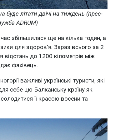
 буде літати двічі на тиждень (прес-
лужба ADRUM)
 час збільшилася ще на кілька годин, а
зики для здоров'я. Зараз всього за 2
я відстань до 1200 кілометрів між
одає фахівець.
огорії важливі українські туристи, які
ля себе цю Балканську країну як
асолодитися її красою восени та