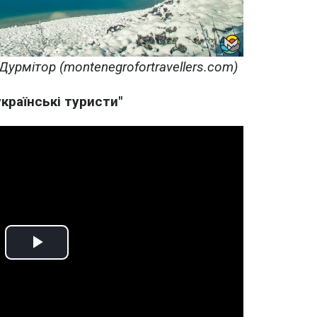
урмітор (montenegrofortravellers.com)
країнські туристи"
Play
Video