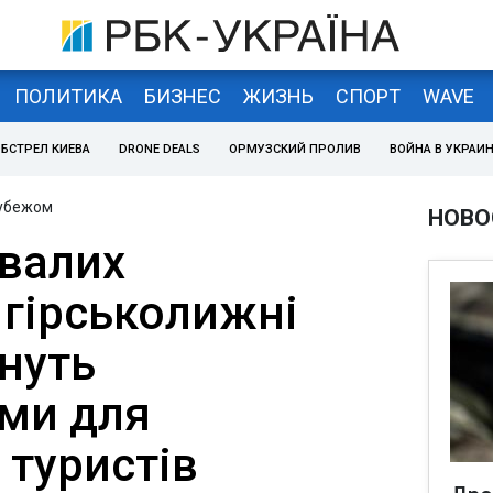
ПОЛИТИКА
БИЗНЕС
ЖИЗНЬ
СПОРТ
WAVE
БСТРЕЛ КИЕВА
DRONE DEALS
ОРМУЗСКИЙ ПРОЛИВ
ВОЙНА В УКРАИ
рубежом
НОВО
ивалих
 гірськолижні
нуть
ми для
 туристів