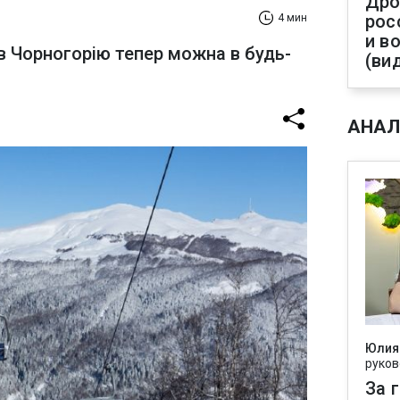
Дро
рос
4 мин
и в
в Чорногорію тепер можна в будь-
(ви
АНАЛ
Юлия
руков
За 