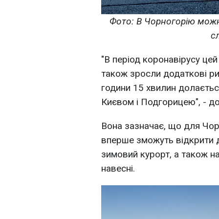
Фото: В Чорногорію можна
с
"В період коронавірусу цей
також зросли додаткові ри
години 15 хвилин долаєтьс
Києвом і Подгорицею", - д
Вона зазначає, що для Чорн
вперше зможуть відкрити д
зимовий курорт, а також н
навесні.