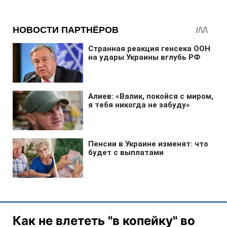
Как не влететь "в копейку" во