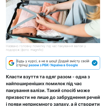
Названо головну помилку під час пакування валізи у
подорож (фото: magnific)
Будь у курсі, а не в шоці! Додай змісту своїй
стрічці
разом з РБК-Україна в Google
Класти взуття та одяг разом - одна з
найпоширеніших помилок під час
пакування валізи. Такий спосіб може
призвести не лише до забруднення речей
і появи неприємного запаху, а й створити