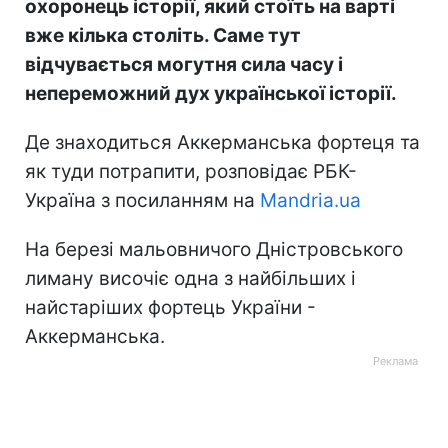
охоронець історії, який стоїть на варті
вже кілька століть. Саме тут
відчувається могутня сила часу і
непереможний дух української історії.
Де знаходиться Аккерманська фортеця та
як туди потрапити, розповідає РБК-
Україна з посиланням на
Mandria.ua
На березі мальовничого Дністровського
лиману височіє одна з найбільших і
найстаріших фортець України -
Аккерманська.