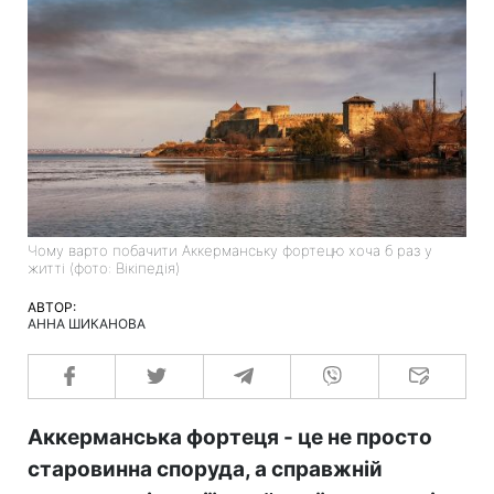
Чому варто побачити Аккерманську фортецю хоча б раз у
житті (фото: Вікіпедія)
АВТОР:
АННА ШИКАНОВА
Аккерманська фортеця - це не просто
старовинна споруда, а справжній