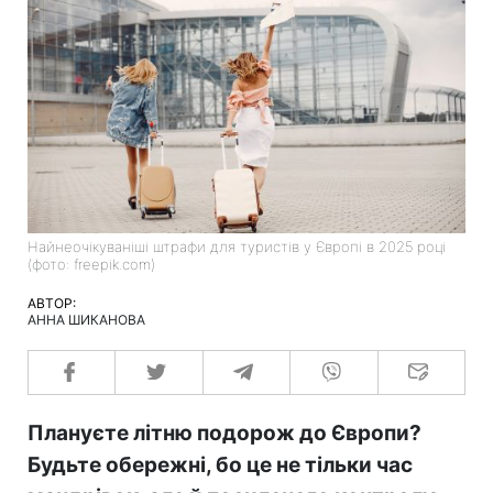
Найнеочікуваніші штрафи для туристів у Європі в 2025 році
(фото: freepik.com)
АВТОР:
АННА ШИКАНОВА
Плануєте літню подорож до Європи?
Будьте обережні, бо це не тільки час