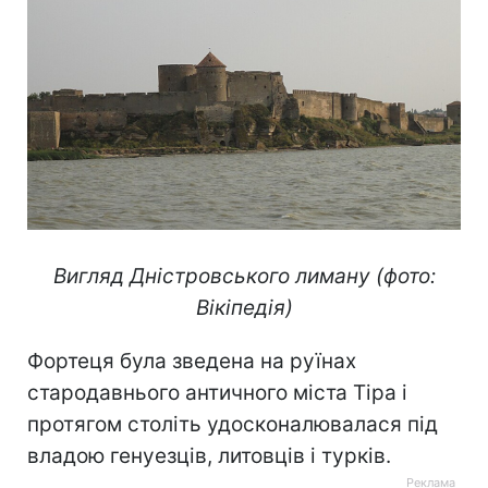
Вигляд Дністровського лиману (фото:
Вікіпедія)
Фортеця була зведена на руїнах
стародавнього античного міста Тіра і
протягом століть удосконалювалася під
владою генуезців, литовців і турків.