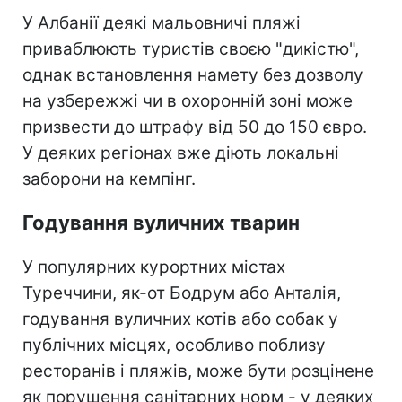
У Албанії деякі мальовничі пляжі
приваблюють туристів своєю "дикістю",
однак встановлення намету без дозволу
на узбережжі чи в охоронній зоні може
призвести до штрафу від 50 до 150 євро.
У деяких регіонах вже діють локальні
заборони на кемпінг.
Годування вуличних тварин
У популярних курортних містах
Туреччини, як-от Бодрум або Анталія,
годування вуличних котів або собак у
публічних місцях, особливо поблизу
ресторанів і пляжів, може бути розцінене
як порушення санітарних норм - у деяких