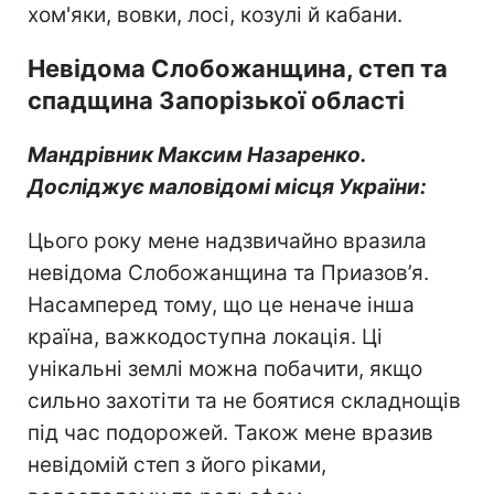
хом'яки, вовки, лосі, козулі й кабани.
Невідома Слобожанщина, степ та
спадщина Запорізької області
Мандрівни
к Макси
м Назаренко.
Досліджує маловідомі місця України
:
Цього року мене надзвичайно вразила
невідома Слобожанщина та Приазов’я.
Насамперед тому, що це неначе інша
країна, важкодоступна локація. Ці
унікальні землі можна побачити, якщо
сильно захотіти та не боятися складнощів
під час подорожей. Також мене вразив
невідомій степ з його ріками,