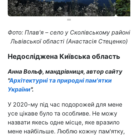
Фото: Плав'я – село у Скол
івському район
і
Львівської області (Анастасія Стеценко)
Недосліджена Київська область
Анна Вольф, мандрівниця, автор сайту
"
Архітектурні та природні пам'ятки
України
".
У 2020-му під час подорожей для мене
усе цікаве було та особливе. Не можу
назвати якесь одне місце, яке вразило
мене найбільше. Люблю кожну пам'ятку,