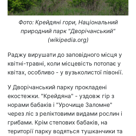
Фото: Крейдяні гори,
Національний
природний парк "Дворічанський"
(wikipedia.org)
Раджу вирушати до заповідного місця у
квітні-травні, коли місцевість потопає у
квітах, особливо - у вузьколистої півонії.
У Дворічанський парку прокладені
екостежки. "Крейдяна" - уздовж гір з
норами бабаків і "Урочище Заломне"
через ліс з реліктовими видами рослин і
грибами. Крім степових бабаків, на
території парку водяться тушканчики та