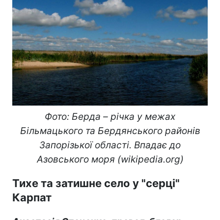
Фото: Берда – річка у межах
Більмацького та Бердянського районів
Запорізької області. Впадає до
Азовського моря (wikipedia.org
)
Ти
хе та зати
шне село у "серці"
Карпат