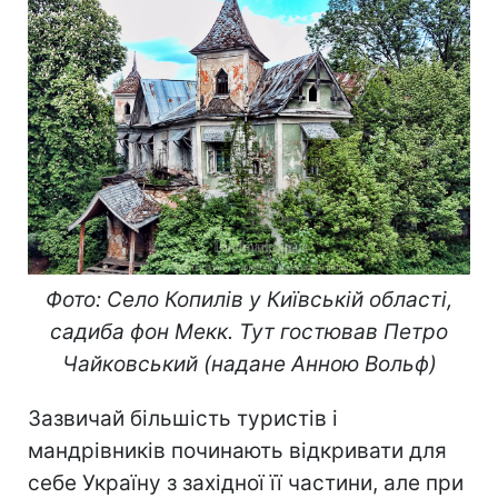
Фото: Село Копилів у Київській області,
садиба фон Мекк. Тут гостював Петро
Чайковський (надане Анною Вольф)
Зазвичай більшість туристів і
мандрівників починають відкривати для
себе Україну з західної її частини, але при