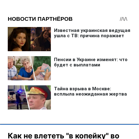
Как не влететь "в копейку" во