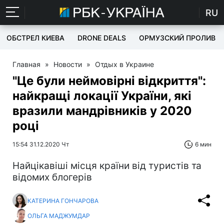
RU
ОБСТРЕЛ КИЕВА
DRONE DEALS
ОРМУЗСКИЙ ПРОЛИВ
Главная
»
Новости
»
Отдых в Украине
"Це були неймовірні відкриття":
найкращі локації України, які
вразили мандрівників у 2020
році
15:54 31.12.2020 Чт
6 мин
Найцікавіші місця країни від туристів та
відомих блогерів
КАТЕРИНА ГОНЧАРОВА
ОЛЬГА МАДЖУМДАР