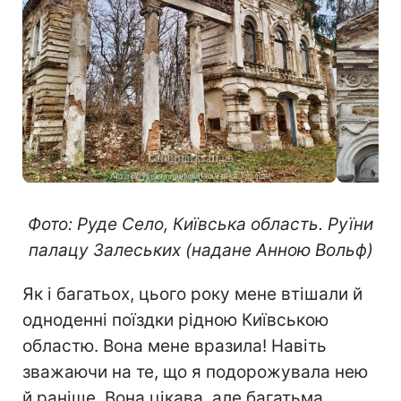
Фото: Руде Село, Київська область. Руїни
палацу Залеських (надане Анною Вольф)
Як і багатьох, цього року мене втішали й
одноденні поїздки рідною Київською
областю. Вона мене вразила! Навіть
зважаючи на те, що я подорожувала нею
й раніше. Вона цікава, але багатьма