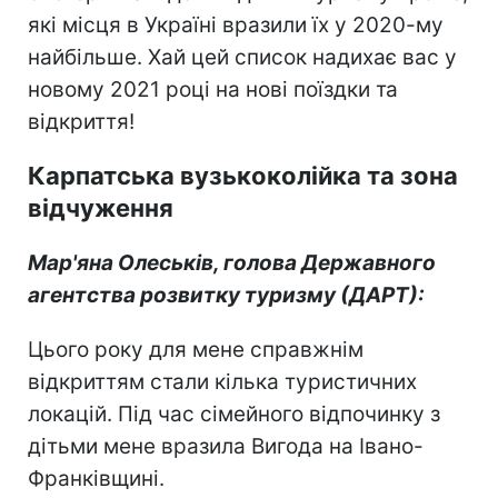
які місця в Україні вразили їх у 2020-му
найбільше. Хай цей список надихає вас у
новому 2021 році на нові поїздки та
відкриття!
Карпатська вузькокол
ійка та
зона
відчуження
Мар'яна Олеськів
, голова Державного
агентства розви
тку тури
зму (ДАРТ):
Цього року для мене справжнім
відкриттям стали кілька туристичних
локацій. Під час сімейного відпочинку з
дітьми мене вразила Вигода на Івано-
Франківщині.