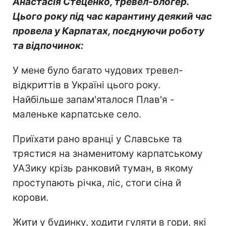
Анастасія Стеценко
, тревел-блогер.
Цього року під час каранти
ну деяки
й час
провела у Карпатах, поєднуючи
роботу
та відпочи
нок:
У мене було багато чудових тревел-
відкриттів в Україні цього року.
Найбільше запам'яталося Плав'я -
маленьке карпатське село.
Приїхати рано вранці у Славське та
трястися на знаменитому карпатському
УАЗику крізь ранковий туман, в якому
проступають річка, ліс, стоги сіна й
корови.
Жити у будинку, ходити гуляти в гори, які