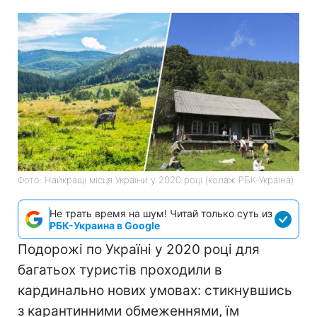
Фото: Найкращі місця України у 2020 році (колаж РБК-Україна)
Не трать время на шум! Читай только суть из
РБК-Украина в Google
Подорожі по Україні у 2020 році для
багатьох туристів проходили в
кардинально нових умовах: стикнувшись
з карантинними обмеженнями, їм