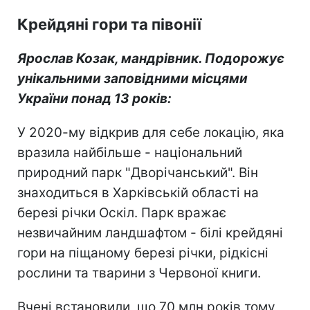
Крейдяні гори та півонії
Ярослав Козак, манд
рівни
к. Подорожує
унікальни
ми
заповідними місцями
України понад 13 рокі
в:
У 2020-му відкрив для себе локацію, яка
вразила найбільше - національний
природний парк "Дворічанський". Він
знаходиться в Харківській області на
березі річки Оскіл. Парк вражає
незвичайним ландшафтом - білі крейдяні
гори на піщаному березі річки, рідкісні
рослини та тварини з Червоної книги.
Вчені встановили, що 70 млн років тому