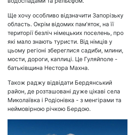
водоспадами та рельєфом.
Ще хочу особливо відзначити Запорізьку
область. Окрім відомих пам'яток, на її
території безліч німецьких поселень, про
які мало знають туристи. Від німців у
цьому регіоні збереглися садиби, млини,
мости, дороги, каплиці. Це Гуляйполе -
батьківщина Нестора Махна.
Також раджу відвідати Бердянський
район, де розташовані дуже цікаві села
Миколаївка і Родіонівка - з менгірами та
неймовірною річкою Бердою.