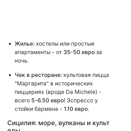
Жилье:
хостелы или простые
апартаменты - от
35-50 евро
за
ночь.
Чек в ресторане:
культовая пицца
"Маргарита" в исторических
пиццериях (вроде Da Michele) -
всего
5-6.50 евро
! Эспрессо у
стойки бармена -
1.10 евро
.
Сицилия: море, вулканы и культ
еды