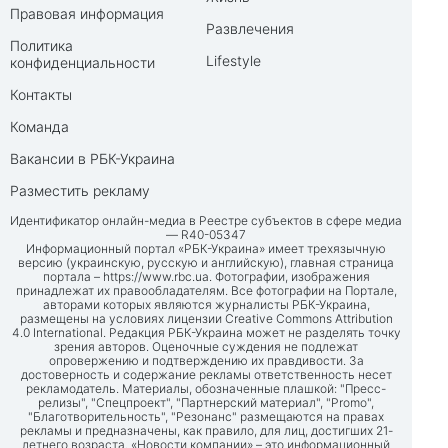
Правовая информация
Развлечения
Политика
Lifestyle
конфиденциальности
Контакты
Команда
Вакансии в РБК-Украина
Разместить рекламу
Идентификатор онлайн-медиа в Реестре субъектов в сфере медиа
— R40-05347
Информационный портал «РБК-Украина» имеет трехязычную
версию (украинскую, русскую и английскую), главная страница
портала –
https://www.rbc.ua
. Фотографии, изображения
принадлежат их правообладателям. Все фотографии на Портале,
авторами которых являются журналисты РБК-Украина,
размещены на условиях лицензии Creative Commons Attribution
4.0 International. Редакция РБК-Украина может не разделять точку
зрения авторов. Оценочные суждения не подлежат
опровержению и подтверждению их правдивости. За
достоверность и содержание рекламы ответственность несет
рекламодатель. Материалы, обозначенные плашкой: "Пресс-
релизы", "Спецпроект", "Партнерский материал", "Promo",
"Благотворительность", "Резонанс" размещаются на правах
рекламы и предназначены, как правило, для лиц, достигших 21-
летнего возраста. «Новости компании» – это информационный