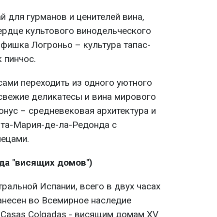
й для гурманов и ценителей вина,
ердце культового винодельческого
 фишка Логроньо – культура тапас-
 пинчос.
сами переходить из одного уютного
 свежие деликатесы и вина мирового
онус – средневековая архитектура и
та-Мария-де-ла-Редонда с
ецами.
ода "висящих домов")
ральной Испании, всего в двух часах
анесен во Всемирное наследие
Casas Colgadas - висящим домам XV