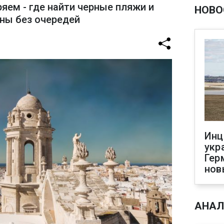
яем - где найти черные пляжи и
НОВО
ны без очередей
Инц
укр
Гер
нов
АНАЛ