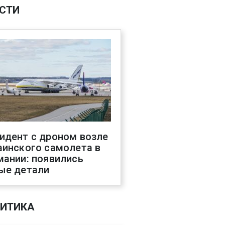
СТИ
идент с дроном возле
аинского самолета в
мании: появились
ые детали
ИТИКА