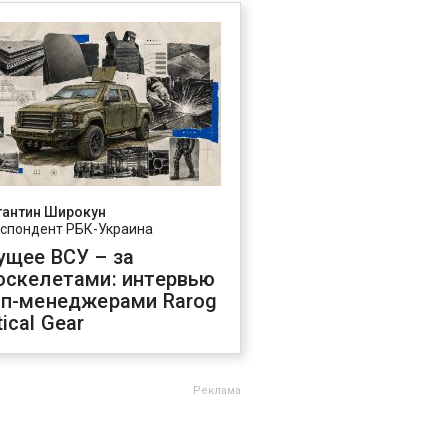
тантин Широкун
спондент РБК-Украина
ущее ВСУ – за
оскелетами: интервью
оп-менеджерами Rarog
ical Gear