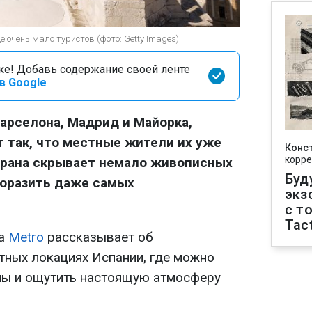
 очень мало туристов (фото: Getty Images)
оке! Добавь содержание своей ленте
в Google
Барселона, Мадрид и Майорка,
 так, что местные жители их уже
Конс
корре
трана скрывает немало живописных
Буд
поразить даже самых
экз
с т
Tact
на
Metro
рассказывает об
тных локациях Испании, где можно
пы и ощутить настоящую атмосферу