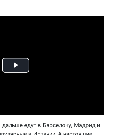
Play
Video
и дальше едут в Барселону, Мадрид и
опулярные в Испании. А настоящие