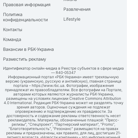
Правовая информация
Развлечения
Политика
Lifestyle
конфиденциальности
Контакты
Команда
Вакансии в РБК-Украина
Разместить рекламу
Идентификатор онлайн-медиа в Реестре субъектов в сфере медиа
— R40-05347
Информационный портал «РБК-Украина» имеет трехязычную
версию (украинскую, русскую и английскую), главная страница
портала –
https://www.rbc.ua
. Фотографии, изображения
принадлежат их правообладателям. Все фотографии на Портале,
авторами которых являются журналисты РБК-Украина,
размещены на условиях лицензии Creative Commons Attribution
4.0 International. Редакция РБК-Украина может не разделять точку
зрения авторов. Оценочные суждения не подлежат
опровержению и подтверждению их правдивости. За
достоверность и содержание рекламы ответственность несет
рекламодатель. Материалы, обозначенные плашкой: "Пресс-
релизы", "Спецпроект", "Партнерский материал", "Promo",
"Благотворительность", "Резонанс" размещаются на правах
рекламы и предназначены, как правило, для лиц, достигших 21-
летнего возраста. «Новости компании» – это информационный