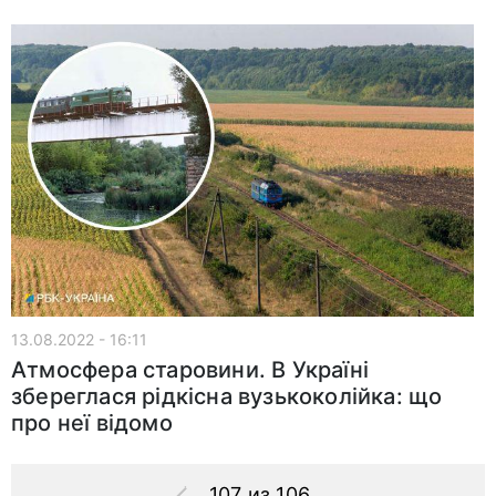
13.08.2022 - 16:11
Атмосфера старовини. В Україні
збереглася рідкісна вузькоколійка: що
про неї відомо
107 из 106