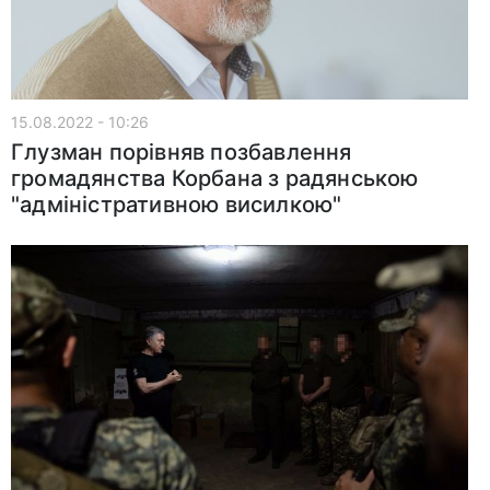
15.08.2022 - 10:26
Глузман порівняв позбавлення
громадянства Корбана з радянською
"адміністративною висилкою"