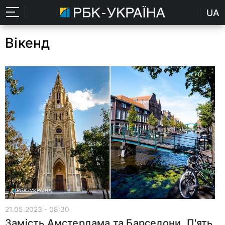
UA
Вікенд
21.05.2023 - 08:30
Замість Амстердама та Барселони. П'ять