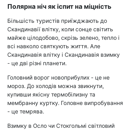
Полярна ніч як іспит на міцність
Більшість туристів приїжджають до
Скандинавії влітку, коли сонце світить
майже цілодобово, скрізь зелено, тепло і
всі навколо святкують життя. Але
Скандинавія влітку і Скандинавія взимку
- це дві різні планети.
Головний ворог новоприбулих - це не
мороз. До холодів можна звикнути,
купивши якісну термобілизну та
мембранну куртку. Головне випробування
- це темрява.
Взимку в Осло чи Стокгольмі світловий