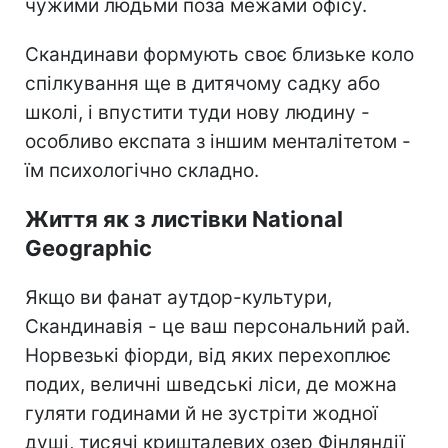
чужими людьми поза межами офісу.
Скандинави формують своє близьке коло
спілкування ще в дитячому садку або
школі, і впустити туди нову людину -
особливо експата з іншим менталітетом -
їм психологічно складно.
Життя як з листівки National
Geographic
Якщо ви фанат аутдор-культури,
Скандинавія - це ваш персональний рай.
Норвезькі фіорди, від яких перехоплює
подих, величні шведські ліси, де можна
гуляти годинами й не зустріти жодної
душі, тисячі кришталевих озер Фінляндії