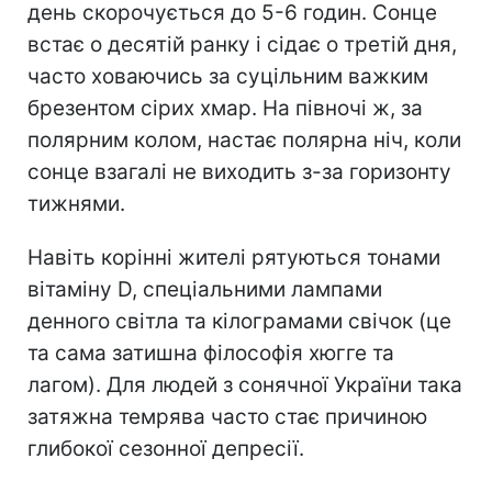
день скорочується до 5-6 годин. Сонце
встає о десятій ранку і сідає о третій дня,
часто ховаючись за суцільним важким
брезентом сірих хмар. На півночі ж, за
полярним колом, настає полярна ніч, коли
сонце взагалі не виходить з-за горизонту
тижнями.
Навіть корінні жителі рятуються тонами
вітаміну D, спеціальними лампами
денного світла та кілограмами свічок (це
та сама затишна філософія хюгге та
лагом). Для людей з сонячної України така
затяжна темрява часто стає причиною
глибокої сезонної депресії.