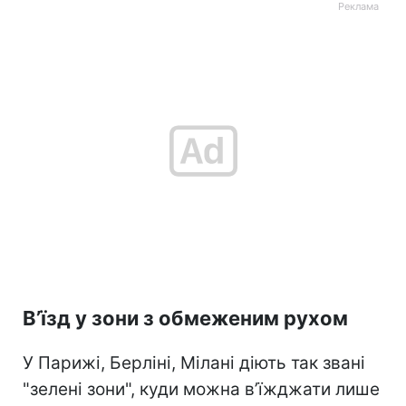
В’їзд у зони з обмеженим рухом
У Парижі, Берліні, Мілані діють так звані
"зелені зони", куди можна в’їжджати лише