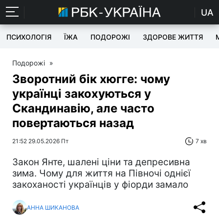
UA
ПСИХОЛОГІЯ
ЇЖА
ПОДОРОЖІ
ЗДОРОВЕ ЖИТТЯ
Подорожі
»
Зворотний бік хюгге: чому
українці закохуються у
Скандинавію, але часто
повертаються назад
21:52 29.05.2026 Пт
7 хв
Закон Янте, шалені ціни та депресивна
зима. Чому для життя на Півночі однієї
закоханості українців у фіорди замало
АННА ШИКАНОВА