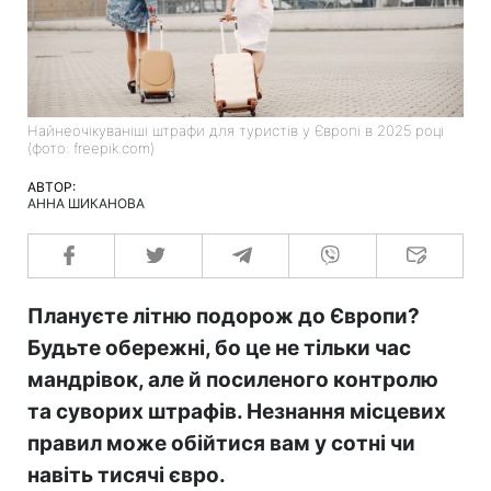
Найнеочікуваніші штрафи для туристів у Європі в 2025 році
(фото: freepik.com)
АВТОР:
АННА ШИКАНОВА
Плануєте літню подорож до Європи?
Будьте обережні, бо це не тільки час
мандрівок, але й посиленого контролю
та суворих штрафів. Незнання місцевих
правил може обійтися вам у сотні чи
навіть тисячі євро.