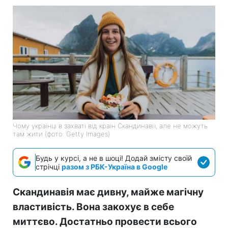
Чому українці в захваті від країн Скандинавії, але не можуть
там жити (фото: Getty Images)
Будь у курсі, а не в шоці! Додай змісту своїй
стрічці
разом з РБК-Україна в Google
Скандинавія має дивну, майже магічну
властивість. Вона закохує в себе
миттєво. Достатньо провести всього